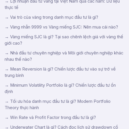
→
Lợi nhuận đầu tư vàng tại Việt Nam qua các năm: Dữ liệu
thực tế
→
Vai trò của vàng trong danh mục đầu tư là gì?
→
Vàng nhẫn 9999 vs Vàng miếng SJC: Nên mua cái nào?
→
Vàng miếng SJC là gì? Tại sao chênh lệch giá với vàng thế
giới cao?
→
Nhà đầu tư chuyên nghiệp và Môi giới chuyên nghiệp khác
nhau thế nào?
→
Mean Reversion là gì? Chiến lược đầu tư vào sự trở về
trung bình
→
Minimum Volatility Portfolio là gì? Chiến lược đầu tư ổn
định
→
Tối ưu hóa danh mục đầu tư là gì? Modern Portfolio
Theory thực hành
→
Win Rate và Profit Factor trong đầu tư là gì?
→
Underwater Chart là gì? Cách đọc lịch sử drawdown cổ