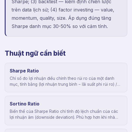
Sharpe; (3) backtest — kiểm định chiến lược
trên data lịch sử; (4) factor investing — value,
momentum, quality, size. Áp dụng đúng tăng
Sharpe danh mục 30-50% so với cảm tính.
Thuật ngữ cần biết
Sharpe Ratio
Chỉ số đo lợi nhuận điều chỉnh theo rủi ro của một danh
mục, tính bằng (lợi nhuận trung bình − lãi suất phi rủi ro) /
độ lệch chuẩn lợi nhuận. Sharpe trên 1 được xem là tốt, trên
2 là rất tốt.
Sortino Ratio
Biến thể của Sharpe Ratio chỉ tính độ lệch chuẩn của các
lợi nhuận âm (downside deviation). Phù hợp hơn khi nhà
đầu tư chỉ quan tâm rủi ro mất tiền chứ không phải biến
động dương.