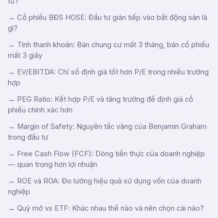
tư?
→
Cổ phiếu BĐS HOSE: Đầu tư gián tiếp vào bất động sản là
gì?
→
Tính thanh khoản: Bán chung cư mất 3 tháng, bán cổ phiếu
mất 3 giây
→
EV/EBITDA: Chỉ số định giá tốt hơn P/E trong nhiều trường
hợp
→
PEG Ratio: Kết hợp P/E và tăng trưởng để định giá cổ
phiếu chính xác hơn
→
Margin of Safety: Nguyên tắc vàng của Benjamin Graham
trong đầu tư
→
Free Cash Flow (FCF): Dòng tiền thực của doanh nghiệp
— quan trọng hơn lợi nhuận
→
ROE và ROA: Đo lường hiệu quả sử dụng vốn của doanh
nghiệp
→
Quỹ mở vs ETF: Khác nhau thế nào và nên chọn cái nào?