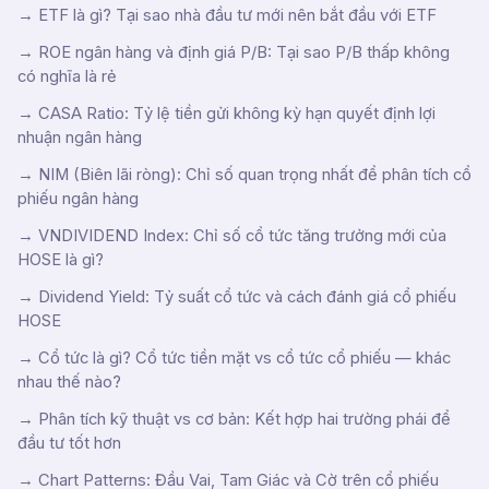
→
ETF là gì? Tại sao nhà đầu tư mới nên bắt đầu với ETF
→
ROE ngân hàng và định giá P/B: Tại sao P/B thấp không
có nghĩa là rẻ
→
CASA Ratio: Tỷ lệ tiền gửi không kỳ hạn quyết định lợi
nhuận ngân hàng
→
NIM (Biên lãi ròng): Chỉ số quan trọng nhất để phân tích cổ
phiếu ngân hàng
→
VNDIVIDEND Index: Chỉ số cổ tức tăng trưởng mới của
HOSE là gì?
→
Dividend Yield: Tỷ suất cổ tức và cách đánh giá cổ phiếu
HOSE
→
Cổ tức là gì? Cổ tức tiền mặt vs cổ tức cổ phiếu — khác
nhau thế nào?
→
Phân tích kỹ thuật vs cơ bản: Kết hợp hai trường phái để
đầu tư tốt hơn
→
Chart Patterns: Đầu Vai, Tam Giác và Cờ trên cổ phiếu