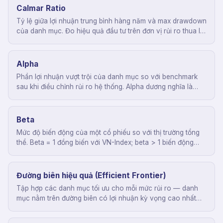
Calmar Ratio
Tỷ lệ giữa lợi nhuận trung bình hàng năm và max drawdown
của danh mục. Đo hiệu quả đầu tư trên đơn vị rủi ro thua lỗ
tệ nhất, thường dùng cho quỹ phòng hộ.
Alpha
Phần lợi nhuận vượt trội của danh mục so với benchmark
sau khi điều chỉnh rủi ro hệ thống. Alpha dương nghĩa là
chiến lược tạo ra giá trị thật, không chỉ nhờ thị trường lên.
Beta
Mức độ biến động của một cổ phiếu so với thị trường tổng
thể. Beta = 1 đồng biến với VN-Index; beta > 1 biến động
mạnh hơn; beta < 1 phòng thủ hơn.
Đường biên hiệu quả (Efficient Frontier)
Tập hợp các danh mục tối ưu cho mỗi mức rủi ro — danh
mục nằm trên đường biên có lợi nhuận kỳ vọng cao nhất
ứng với một mức rủi ro nhất định. Khái niệm cốt lõi của lý
thuyết Markowitz.