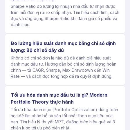
Sharpe Ratio đo lường lợi nhuận nhà đầu tư nhận được
trên mỗi đơn vị rủi ro chấp nhận. Tìm hiểu cách tính, cách
đọc và ứng dụng Sharpe Ratio khi đánh giá cổ phiếu và
danh mục.
Đo lường hiệu suất danh mục bằng chỉ số định
lượng: Bộ chỉ số đầy đủ
Không có chỉ số đơn lẻ nào đủ để đánh giá hiệu suất
danh mục đầu tư. Hướng dẫn bộ chỉ số định lượng hoàn
chỉnh — từ CAGR, Sharpe, Max Drawdown đến Win
Rate — và cách đọc tổng hợp để ra quyết định đúng.
Tối ưu hóa danh mục đầu tư là gì? Modern
Portfolio Theory thực hành
Tối ưu hóa danh mục (Portfolio Optimization) dùng toán
học để tìm phân bổ tài sản tốt nhất theo mục tiêu của
bạn. Tìm hiểu lý thuyết MPT, đường biên hiệu quả và 3
chiến lược tối ưu phổ biến nhất.