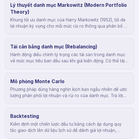
Lý thuyết danh mục Markowitz (Modern Portfolio
Theory)
Khung tối ưu danh mục của Harry Markowitz (1952), tối đa
lợi nhuận kỳ vọng cho mỗi mức rủi ro thông qua phân bổ và
đa dạng hoá. Là nền tảng của hầu hết phương pháp phân
bổ tài sản hiện đại.
Tái cân bằng danh mục (Rebalancing)
Hành động điều chỉnh tỷ trọng các tài sản trong danh mục
về mức mục tiêu ban đầu sau khi giá biến động. Có thể tái
cân bằng theo lịch (quý, năm) hoặc theo ngưỡng lệch (vd.
>5%).
Mô phỏng Monte Carlo
Phương pháp dùng hàng nghìn kịch bản ngẫu nhiên để ước
lượng phân phối lợi nhuận và rủi ro của danh mục. Trả lời
câu hỏi 'xác suất danh mục mất X% trong N năm là bao
nhiêu'.
Backtesting
Kiểm định một chiến lược đầu tư bằng cách áp dụng quy
tắc giao dịch lên dữ liệu lịch sử để đánh giá lợi nhuận,
drawdown, và độ ổn định trước khi dùng tiền thật.