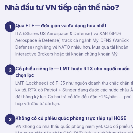
Nhà đầu tư VN tiếp cận thế nào?
Qua ETF — đơn giản và đa dạng hóa nhất
1
ITA (iShares US Aerospace & Defense) và XAR (SPDR
Aerospace & Defense) track cả ngành Mỹ. DFNS (VanEck
Defense) nghiêng về NATO nhiều hơn. Mua qua tài khoản
Interactive Brokers hoặc tài khoản chứng khoán Mỹ.
Cổ phiếu riêng lẻ — LMT hoặc RTX cho người muốn
2
chọn lọc
LMT (Lockheed) có F-35 như nguồn doanh thu chắc chắn t
kỷ tới. RTX có Patriot + Stinger đang được các nước châu 
đặt hàng kỷ lục. Cả hai trả cổ tức đều đặn ~2%/năm — phù
hợp với đầu tư dài hạn.
Không có cổ phiếu quốc phòng trực tiếp tại HOSE
3
VN không có nhà thầu quốc phòng niêm yết. Các cổ phiếu 