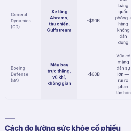
bằng
Xe tăng
quốc
General
Abrams,
phòng 
Dynamics
~$90B
tàu chiến,
hàng
(GD)
Gulfstream
không
dân
dụng
Vừa có
mảng
Máy bay
Boeing
dân sự
trực thăng,
Defense
~$60B
lớn —
vũ khí,
(BA)
rủi ro
không gian
phân
tán hơn
Cách đo lường sức khỏe cổ phiếu