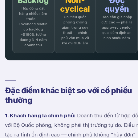
Backlog
Non-
Độc
cyclical
quyền
Hợp đồng đặt
hàng nhiều năm
Chi tiêu quốc
Rào cản gia nhập
trước —
phòng không
cực cao — phải là
Lockheed Martin
giảm trong suy
approved vendor
có backlog
thoái — chính
qua kiểm định an
~$160B, tương
phủ vẫn mua vũ
ninh nhiều năm
đương 3–4 năm
khí khi GDP âm
doanh thu
Đặc điểm khác biệt so với cổ phiếu
thường
1. Khách hàng là chính phủ:
Doanh thu đến từ hợp đ
với Bộ Quốc phòng, không phải thị trường tự do. Điều 
tạo ra tính ổn định cao — chính phủ không "hủy đơn"