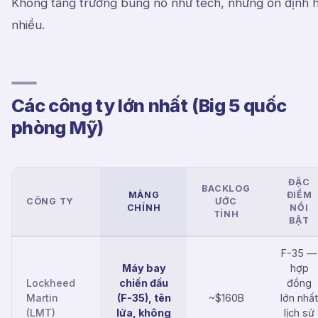
Không tăng trưởng bùng nổ như tech, nhưng ổn định 
nhiều.
Các công ty lớn nhất (Big 5 quốc
phòng Mỹ)
ĐẶC
BACKLOG
MẢNG
ĐIỂM
CÔNG TY
ƯỚC
CHÍNH
NỔI
TÍNH
BẬT
F-35 —
Máy bay
hợp
Lockheed
chiến đấu
đồng
Martin
(F-35), tên
~$160B
lớn nhất
(LMT)
lửa, không
lịch sử