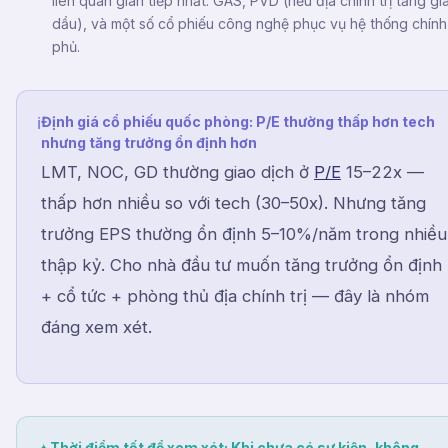
liên quan gián tiếp nhất: GAS, PVD (nếu địa chính trị tăng gi
dầu), và một số cổ phiếu công nghệ phục vụ hệ thống chính
phủ.
Định giá cổ phiếu quốc phòng: P/E thường thấp hơn tech
ℹ
nhưng tăng trưởng ổn định hơn
LMT, NOC, GD thường giao dịch ở
P/E
15–22x —
thấp hơn nhiều so với tech (30–50x). Nhưng tăng
trưởng EPS thường ổn định 5–10%/năm trong nhiều
thập kỷ. Cho nhà đầu tư muốn tăng trưởng ổn định
+ cổ tức + phòng thủ địa chính trị — đây là nhóm
đáng xem xét.
Thời điểm tốt để xem xét: Khi chưa có sự kiện, không