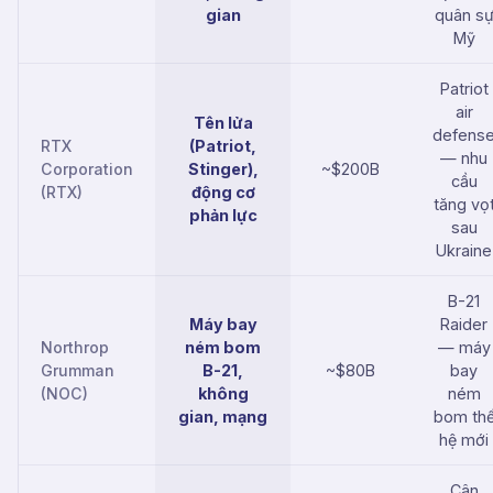
gian
quân s
Mỹ
Patriot
air
Tên lửa
defens
RTX
(Patriot,
— nhu
Corporation
Stinger),
~$200B
cầu
(RTX)
động cơ
tăng vọ
phản lực
sau
Ukraine
B-21
Máy bay
Raider
Northrop
ném bom
— máy
Grumman
B-21,
~$80B
bay
(NOC)
không
ném
gian, mạng
bom th
hệ mới
Cân