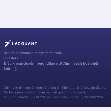
LACQUANT
AI-first quantitative analytics for retail
investors.
Điều khoản
Quyền riêng tư
Bảo mật
Chính sách hoàn tiền
Liên hệ
Chỉ mang tính nghiên cứu và thông tin. Không phải lời khuyên đầu tư.
Dữ liệu quá khứ không đảm bảo kết quả trong tương lai.
©
2025
LacQuant by BEAVERX TECHNOLOGY. All rights reserved.