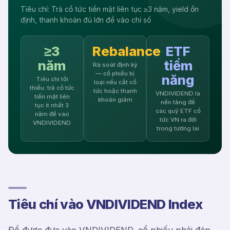
Tiêu chí: Trả cổ tức tiền mặt liên tục ≥3 năm, yield ổn
định, thanh khoản đủ lớn để vào chỉ số
≥3
Rebalance
ETF
năm
tiềm
Rà soát định kỳ
— cổ phiếu bị
năng
Tiêu chí tối
loại nếu cắt cổ
thiểu: trả cổ tức
tức hoặc thanh
VNDIVIDEND là
tiền mặt liên
khoản giảm
nền tảng để
tục ít nhất 3
các quỹ ETF cổ
năm để vào
tức VN ra đời
VNDIVIDEND
trong tương lai
Tiêu chí vào VNDIVIDEND Index