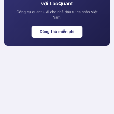
với LacQuant
Công cụ quant + AI cho nhà đầu tư cá nhân Việt
Nam.
Dùng thử miễn phí