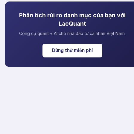
Phân tích rủi ro danh mục của bạn với
LacQuant
Công cụ quant + AI cho nhà đầu tư cá nhân Việt Nam.
Dùng thử miễn phí