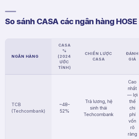
So sánh CASA các ngân hàng HOSE
CASA
%
CHIẾN LƯỢC
ĐÁNH
NGÂN HÀNG
(2024
CASA
GIÁ
ƯỚC
TÍNH)
Cao
nhất
— lợi
Trả lương, hệ
thế
TCB
~48–
sinh thái
chi
(Techcombank)
52%
Techcombank
phí
vốn
rõ
ràng