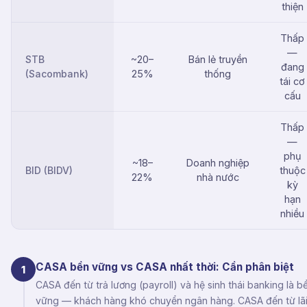
thiện
Thấp
—
STB
~20–
Bán lẻ truyền
đang
(Sacombank)
25%
thống
tái cơ
cấu
Thấp
—
phụ
~18–
Doanh nghiệp
BID (BIDV)
thuộc
22%
nhà nước
kỳ
hạn
nhiều
CASA bền vững vs CASA nhất thời: Cần phân biệt
1
CASA đến từ trả lương (payroll) và hệ sinh thái banking là b
vững — khách hàng khó chuyển ngân hàng. CASA đến từ lã