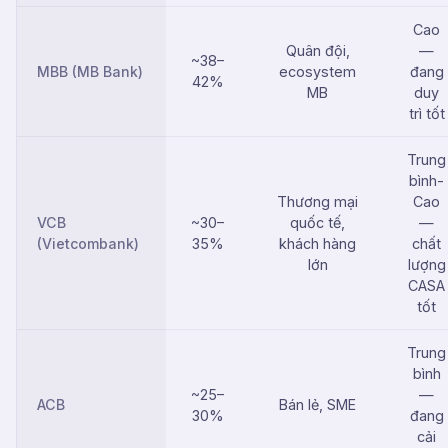
Cao
Quân đội,
—
~38–
MBB (MB Bank)
ecosystem
đang
42%
MB
duy
trì tốt
Trung
bình-
Thương mại
Cao
VCB
~30–
quốc tế,
—
(Vietcombank)
35%
khách hàng
chất
lớn
lượng
CASA
tốt
Trung
bình
~25–
—
ACB
Bán lẻ, SME
30%
đang
cải