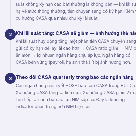
suất không kỳ hạn cao bất thường là không bền — khi lãi su
hạ về mức thông thường, tiền chuyển sang có kỳ hạn. Kiểm 
xu hướng CASA qua nhiều chu kỳ lãi suất.
Khi lãi suất tăng: CASA sẽ giảm — ảnh hưởng thế nà
2
Khi lãi suất huy động tăng, một phần tiền CASA chuyển sang
gửi có kỳ hạn để lấy lãi cao hơn → CASA ratio giảm → NIM b
ăn mòn → lợi nhuận ngân hàng chịu áp lực. Ngân hàng có
CASA bền vững (payroll, hệ sinh thái) ít bị ảnh hưởng hơn.
Theo dõi CASA quarterly trong báo cáo ngân hàng
3
Các ngân hàng niêm yết HOSE báo cáo CASA trong BCTC q
Xu hướng CASA tăng → tích cực. Xu hướng CASA giảm 2+ 
liên tiếp → cảnh báo áp lực NIM sắp tới. Đây là leading
indicator quan trọng hơn NIM hiện tại.