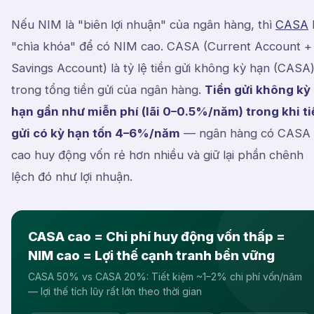
Nếu NIM là "biên lợi nhuận" của ngân hàng, thì
CASA
"chìa khóa" để có NIM cao. CASA (Current Account +
Savings Account) là tỷ lệ tiền gửi không kỳ hạn (CASA
trong tổng tiền gửi của ngân hàng.
Tiền gửi không kỳ
hạn gần như miễn phí (lãi 0–0.5%/năm) trong khi ti
gửi có kỳ hạn tốn 4–6%/năm
— ngân hàng có CASA
cao huy động vốn rẻ hơn nhiều và giữ lại phần chênh
lệch đó như lợi nhuận.
CASA cao = Chi phí huy động vốn thấp =
NIM cao = Lợi thế cạnh tranh bền vững
CASA 50% vs CASA 20%: Tiết kiệm ~1–2% chi phí vốn/năm
— lợi thế tích lũy rất lớn theo thời gian