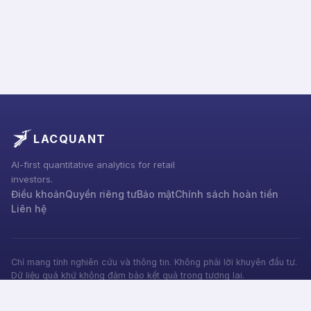
LACQUANT
AI-first quantitative analytics for retail
investors.
Điều khoản
Quyền riêng tư
Bảo mật
Chính sách hoàn tiền
Liên hệ
Chỉ mang tính nghiên cứu và thông tin. Không phải lời khuyên đầu tư.
Dữ liệu quá khứ không đảm bảo kết quả trong tương lai.
©
2025
LacQuant by BEAVERX TECHNOLOGY. All rights reserved.