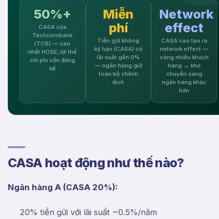
50%+
Miễn
Network
phí
effect
CASA của
Techcombank
Tiền gửi không
CASA cao tạo ra
(TCB) — cao
kỳ hạn (CASA) có
network effect —
nhất HOSE, lợi thế
lãi suất gần 0%
càng nhiều khách
chi phí vốn đáng
— ngân hàng giữ
hàng → khó
kể
toàn bộ chênh
chuyển sang
lệch
ngân hàng khác
hơn
CASA hoạt động như thế nào?
Ngân hàng A (CASA 20%):
20% tiền gửi với lãi suất ~0.5%/năm