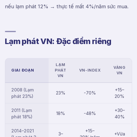
nếu lạm phát 12% → thực tế mất 4%/năm sức mua.
Lạm phát VN: Đặc điểm riêng
LẠM
VÀNG
GIAI ĐOẠN
PHÁT
VN-INDEX
VN
VN
2008 (Lạm
+15–
23%
-70%
phát 23%)
20%
2011 (Lạm
+30–
18%
-48%
phát 18%)
40%
2014–2021
+15–
3–
+Vừa