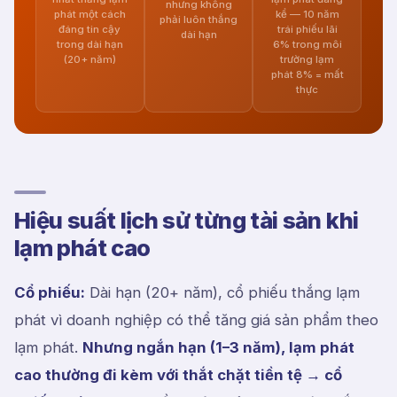
nhưng không
phát một cách
kể — 10 năm
phải luôn thắng
đáng tin cậy
trái phiếu lãi
dài hạn
trong dài hạn
6% trong môi
(20+ năm)
trường lạm
phát 8% = mất
thực
Hiệu suất lịch sử từng tài sản khi
lạm phát cao
Cổ phiếu:
Dài hạn (20+ năm), cổ phiếu thắng lạm
phát vì doanh nghiệp có thể tăng giá sản phẩm theo
lạm phát.
Nhưng ngắn hạn (1–3 năm), lạm phát
cao thường đi kèm với thắt chặt tiền tệ → cổ