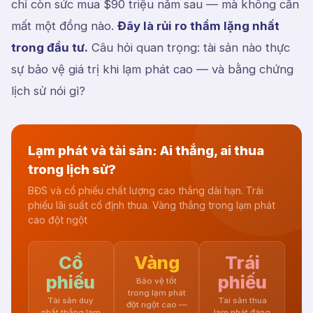
chỉ còn sức mua $90 triệu năm sau — mà không cần
mất một đồng nào.
Đây là rủi ro thầm lặng nhất
trong đầu tư.
Câu hỏi quan trọng: tài sản nào thực
sự bảo vệ giá trị khi lạm phát cao — và bằng chứng
lịch sử nói gì?
Lạm phát và tài sản: Ai thắng, ai thua
trong lịch sử?
BĐS và cổ phiếu chất lượng cao thắng dài hạn. Trái
phiếu lãi suất cố định thua. Vàng thắng trong lạm phát
cao đột ngột
Cổ
Vàng
Trái
phiếu
phiếu
Bảo vệ tốt
trong lạm phát
Tài sản duy
Tài sản thua
đột ngột cao —
nhất thắng lạm
lạm phát đáng