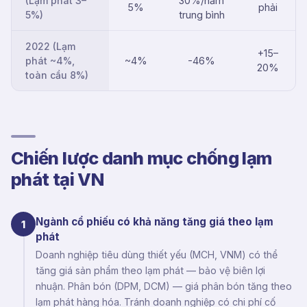
(Lạm phát 3–
30%/năm
5%
phải
5%)
trung bình
2022 (Lạm
+15–
phát ~4%,
~4%
-46%
20%
toàn cầu 8%)
Chiến lược danh mục chống lạm
phát tại VN
Ngành cổ phiếu có khả năng tăng giá theo lạm
1
phát
Doanh nghiệp tiêu dùng thiết yếu (MCH, VNM) có thể
tăng giá sản phẩm theo lạm phát — bảo vệ biên lợi
nhuận. Phân bón (DPM, DCM) — giá phân bón tăng theo
lạm phát hàng hóa. Tránh doanh nghiệp có chi phí cố