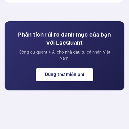
Phân tích rủi ro danh mục của bạn
với LacQuant
Công cụ quant + AI cho nhà đầu tư cá nhân Việt
Nam.
Dùng thử miễn phí