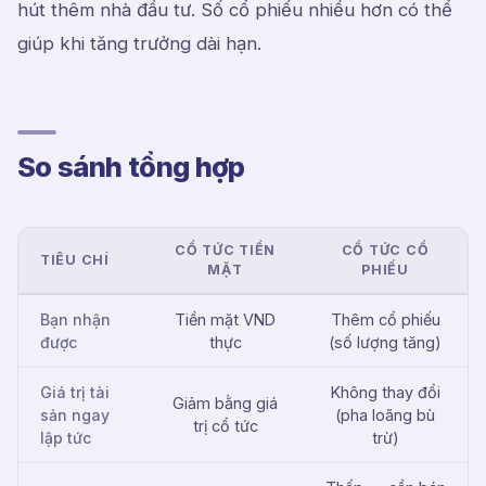
hút thêm nhà đầu tư. Số cổ phiếu nhiều hơn có thể
giúp khi tăng trưởng dài hạn.
So sánh tổng hợp
CỔ TỨC TIỀN
CỔ TỨC CỔ
TIÊU CHÍ
MẶT
PHIẾU
Bạn nhận
Tiền mặt VND
Thêm cổ phiếu
được
thực
(số lượng tăng)
Giá trị tài
Không thay đổi
Giảm bằng giá
sản ngay
(pha loãng bù
trị cổ tức
lập tức
trừ)