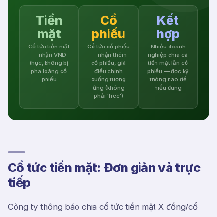
Tiền
Cổ
Kết
mặt
phiếu
hợp
Cổ tức tiền mặt
Cổ tức cổ phiếu
Nhiều doanh
— nhận VND
— nhận thêm
nghiệp chia cả
thực, không bị
cổ phiếu, giá
tiền mặt lẫn cổ
pha loãng cổ
điều chỉnh
phiếu — đọc kỹ
phiếu
xuống tương
thông báo để
ứng (không
hiểu đúng
phải 'free')
Cổ tức tiền mặt: Đơn giản và trực
tiếp
Công ty thông báo chia cổ tức tiền mặt X đồng/cổ