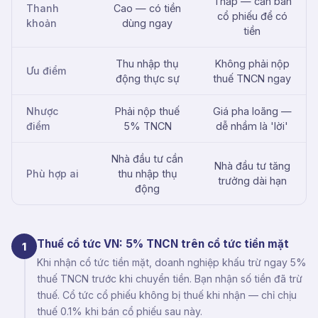
Thấp — cần bán
Thanh
Cao — có tiền
cổ phiếu để có
khoản
dùng ngay
tiền
Thu nhập thụ
Không phải nộp
Ưu điểm
động thực sự
thuế TNCN ngay
Nhược
Phải nộp thuế
Giá pha loãng —
điểm
5% TNCN
dễ nhầm là 'lời'
Nhà đầu tư cần
Nhà đầu tư tăng
Phù hợp ai
thu nhập thụ
trưởng dài hạn
động
Thuế cổ tức VN: 5% TNCN trên cổ tức tiền mặt
1
Khi nhận cổ tức tiền mặt, doanh nghiệp khấu trừ ngay 5%
thuế TNCN trước khi chuyển tiền. Bạn nhận số tiền đã trừ
thuế. Cổ tức cổ phiếu không bị thuế khi nhận — chỉ chịu
thuế 0.1% khi bán cổ phiếu sau này.