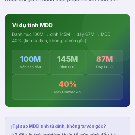
Ví dụ tính MDD
Danh mục 100M → đỉnh 145M → đáy 87M → MDD =
40% (tính từ đỉnh, không từ vốn gốc)
100M
145M
87M
Vốn ban đầu
Đỉnh (T6)
Đáy (T12)
40%
Max Drawdown
Tại sao MDD tính từ đỉnh, không từ vốn gốc?
ℹ