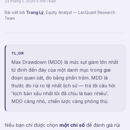
23 tháng 1, 2025
·
5 min read
Bài viết bởi
Trang Lý
,
Equity Analyst
— LacQuant Research
Team
TL;DR
Max Drawdown (MDD) là mức sụt giảm lớn nhất
từ đỉnh đến đáy của một danh mục trong giai
đoạn quan sát, đo bằng phần trăm. MDD là
thước đo rủi ro tệ nhất lịch sử — trả lời câu hỏi
'kịch bản xấu nhất tôi đã chịu là bao nhiêu'.
MDD càng nhỏ, chiến lược càng phòng thủ.
Nếu bạn chỉ được chọn
một chỉ số
để đánh giá rủi