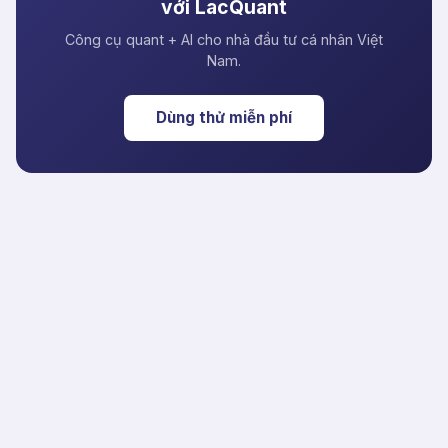
với LacQuant
Công cụ quant + AI cho nhà đầu tư cá nhân Việt
Nam.
Dùng thử miễn phí