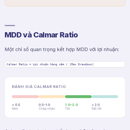
MDD và Calmar Ratio
Một chỉ số quan trọng kết hợp MDD với lợi nhuận:
Calmar Ratio = Lợi nhuận hàng năm / |Max Drawdown|
ĐÁNH GIÁ CALMAR RATIO
< 0.5
0.5–1.0
1.0–2.0
> 2.0
Kém
Chấp nhận
Tốt
Rất tốt