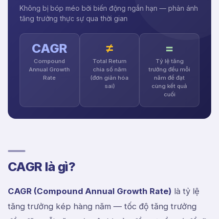
Không bị bóp méo bởi biến động ngắn hạn — phản ánh
tăng trưởng thực sự qua thời gian
CAGR
≠
=
Compound
Total Return
Tỷ lệ tăng
Annual Growth
chia số năm
trưởng đều mỗi
Rate
(đơn giản hóa
năm để đạt
sai)
cùng kết quả
cuối
CAGR là gì?
CAGR (Compound Annual Growth Rate)
là tỷ lệ
tăng trưởng kép hàng năm — tốc độ tăng trưởng