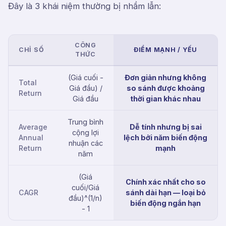
Đây là 3 khái niệm thường bị nhầm lẫn:
CÔNG
CHỈ SỐ
ĐIỂM MẠNH / YẾU
THỨC
(Giá cuối -
Đơn giản nhưng không
Total
Giá đầu) /
so sánh được khoảng
Return
Giá đầu
thời gian khác nhau
Trung bình
Average
Dễ tính nhưng bị sai
cộng lợi
Annual
lệch bởi năm biến động
nhuận các
Return
mạnh
năm
(Giá
Chính xác nhất cho so
cuối/Giá
CAGR
sánh dài hạn — loại bỏ
đầu)^(1/n)
biến động ngắn hạn
- 1