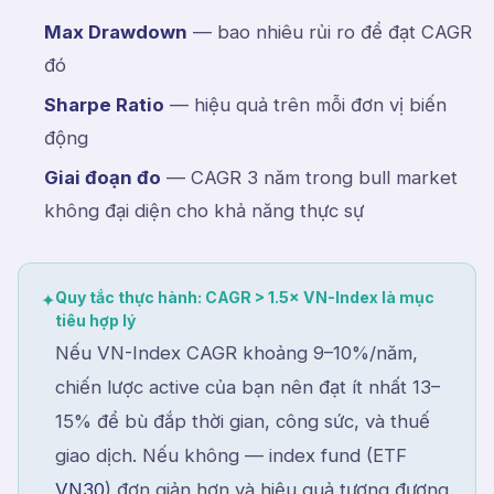
Max Drawdown
— bao nhiêu rủi ro để đạt CAGR
đó
Sharpe Ratio
— hiệu quả trên mỗi đơn vị biến
động
Giai đoạn đo
— CAGR 3 năm trong bull market
không đại diện cho khả năng thực sự
Quy tắc thực hành: CAGR > 1.5× VN-Index là mục
✦
tiêu hợp lý
Nếu VN-Index CAGR khoảng 9–10%/năm,
chiến lược active của bạn nên đạt ít nhất 13–
15% để bù đắp thời gian, công sức, và thuế
giao dịch. Nếu không — index fund (ETF
VN30
) đơn giản hơn và hiệu quả tương đương.