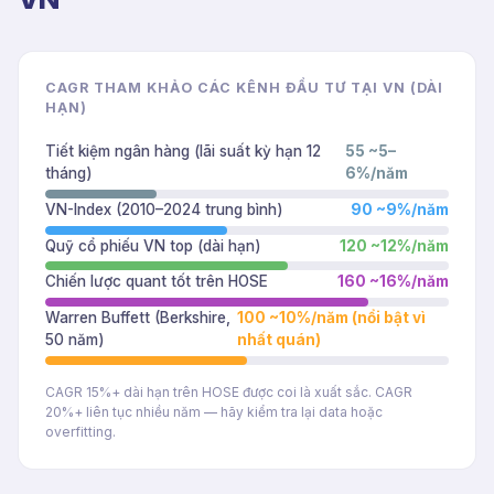
CAGR THAM KHẢO CÁC KÊNH ĐẦU TƯ TẠI VN (DÀI
HẠN)
Tiết kiệm ngân hàng (lãi suất kỳ hạn 12
55
~5–
tháng)
6%/năm
VN-Index (2010–2024 trung bình)
90
~9%/năm
Quỹ cổ phiếu VN top (dài hạn)
120
~12%/năm
Chiến lược quant tốt trên HOSE
160
~16%/năm
Warren Buffett (Berkshire,
100
~10%/năm (nổi bật vì
50 năm)
nhất quán)
CAGR 15%+ dài hạn trên HOSE được coi là xuất sắc. CAGR
20%+ liên tục nhiều năm — hãy kiểm tra lại data hoặc
overfitting.