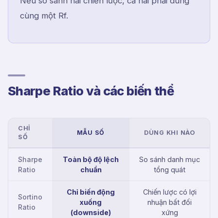
Nếu so sánh hai chiến lược, cả hai phải dùng
cùng một Rf.
Sharpe Ratio và các biến thể
CHỈ
MẪU SỐ
DÙNG KHI NÀO
SỐ
Sharpe
Toàn bộ độ lệch
So sánh danh mục
Ratio
chuẩn
tổng quát
Chỉ biến động
Chiến lược có lợi
Sortino
xuống
nhuận bất đối
Ratio
(downside)
xứng