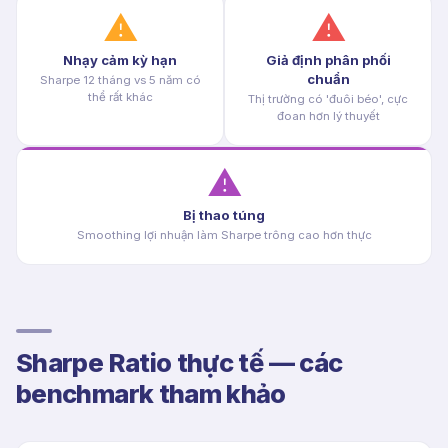
⚠
⚠
Nhạy cảm kỳ hạn
Giả định phân phối
chuẩn
Sharpe 12 tháng vs 5 năm có
thể rất khác
Thị trường có 'đuôi béo', cực
đoan hơn lý thuyết
⚠
Bị thao túng
Smoothing lợi nhuận làm Sharpe trông cao hơn thực
Sharpe Ratio thực tế — các
benchmark tham khảo