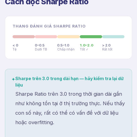
Cách đọc Sharpe Ratio
THANG ĐÁNH GIÁ SHARPE RATIO
< 0
0–0.5
0.5–1.0
1.0–2.0
> 2.0
Tệ
Dưới TB
Chấp nhận
Tốt ✓
Rất tốt
Sharpe trên 3.0 trong dài hạn — hãy kiểm tra lại dữ
✦
liệu
Sharpe Ratio trên 3.0 trong thời gian dài gần
như không tồn tại ở thị trường thực. Nếu thấy
con số này, rất có thể có vấn đề với dữ liệu
hoặc overfitting.