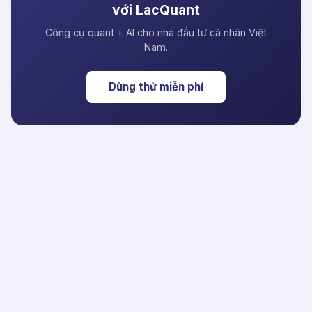
với LacQuant
Công cụ quant + AI cho nhà đầu tư cá nhân Việt
Nam.
Dùng thử miễn phí