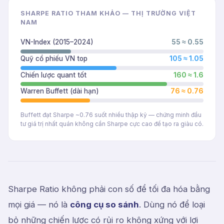
SHARPE RATIO THAM KHẢO — THỊ TRƯỜNG VIỆT
NAM
VN-Index (2015–2024)
55
≈ 0.55
Quỹ cổ phiếu VN top
105
≈ 1.05
Chiến lược quant tốt
160
≈ 1.6
Warren Buffett (dài hạn)
76
≈ 0.76
Buffett đạt Sharpe ~0.76 suốt nhiều thập kỷ — chứng minh đầu
tư giá trị nhất quán không cần Sharpe cực cao để tạo ra giàu có.
Sharpe Ratio không phải con số để tối đa hóa bằng
mọi giá — nó là
công cụ so sánh
. Dùng nó để loại
bỏ những chiến lược có rủi ro không xứng với lợi