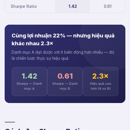
Sharpe Ratio
1.42
0.61
Cùng lợi nhuận 22% — nhưng hiệu quả
khác nhau 2.3×
Danh mục A đạt được với ít biến động hơn nhiều — đó
là chiến lược thực sự hiệu quả
1.42
0.61
2.3×
Sharpe — Danh
Sharpe — Danh
Hiệu quả cao
mục A
mục B
hơn (A vs B)