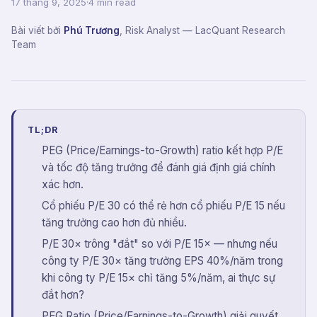
17 tháng 9, 2025
·
4 min read
Bài viết bởi
Phú Trương
,
Risk Analyst
— LacQuant Research
Team
TL;DR
PEG (Price/Earnings-to-Growth) ratio kết hợp P/E
và tốc độ tăng trưởng để đánh giá định giá chính
xác hơn.
Cổ phiếu P/E 30 có thể rẻ hơn cổ phiếu P/E 15 nếu
tăng trưởng cao hơn đủ nhiều.
P/E 30× trông "đắt" so với P/E 15× — nhưng nếu
công ty P/E 30× tăng trưởng EPS 40%/năm trong
khi công ty P/E 15× chỉ tăng 5%/năm, ai thực sự
đắt hơn?
PEG Ratio (Price/Earnings-to-Growth) giải quyết