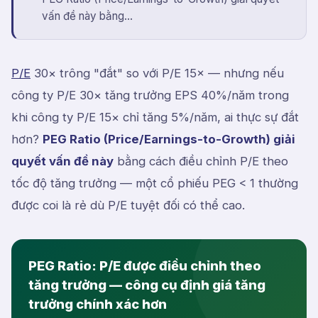
vấn đề này bằng...
P/E
30× trông "đắt" so với P/E 15× — nhưng nếu
công ty P/E 30× tăng trưởng EPS 40%/năm trong
khi công ty P/E 15× chỉ tăng 5%/năm, ai thực sự đắt
hơn?
PEG Ratio (Price/Earnings-to-Growth) giải
quyết vấn đề này
bằng cách điều chỉnh P/E theo
tốc độ tăng trưởng — một cổ phiếu PEG < 1 thường
được coi là rẻ dù P/E tuyệt đối có thể cao.
PEG Ratio: P/E được điều chỉnh theo
tăng trưởng — công cụ định giá tăng
trưởng chính xác hơn