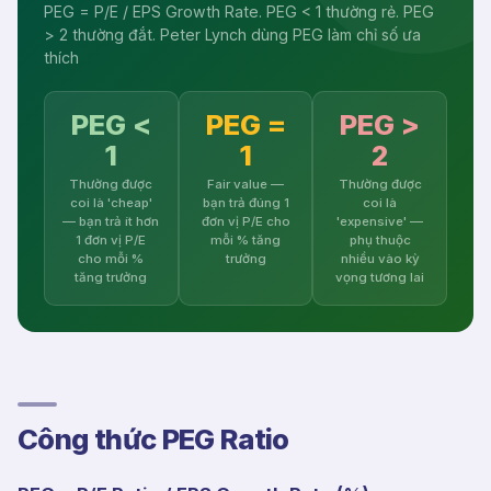
PEG = P/E / EPS Growth Rate. PEG < 1 thường rẻ. PEG
> 2 thường đắt. Peter Lynch dùng PEG làm chỉ số ưa
thích
PEG <
PEG =
PEG >
1
1
2
Thường được
Fair value —
Thường được
coi là 'cheap'
bạn trả đúng 1
coi là
— bạn trả ít hơn
đơn vị P/E cho
'expensive' —
1 đơn vị P/E
mỗi % tăng
phụ thuộc
cho mỗi %
trưởng
nhiều vào kỳ
tăng trưởng
vọng tương lai
Công thức PEG Ratio