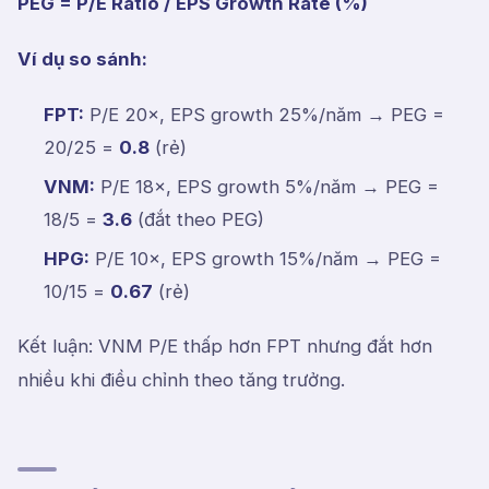
PEG = P/E Ratio / EPS Growth Rate (%)
Ví dụ so sánh:
FPT:
P/E 20×, EPS growth 25%/năm → PEG =
20/25 =
0.8
(rẻ)
VNM:
P/E 18×, EPS growth 5%/năm → PEG =
18/5 =
3.6
(đắt theo PEG)
HPG:
P/E 10×, EPS growth 15%/năm → PEG =
10/15 =
0.67
(rẻ)
Kết luận: VNM P/E thấp hơn FPT nhưng đắt hơn
nhiều khi điều chỉnh theo tăng trưởng.