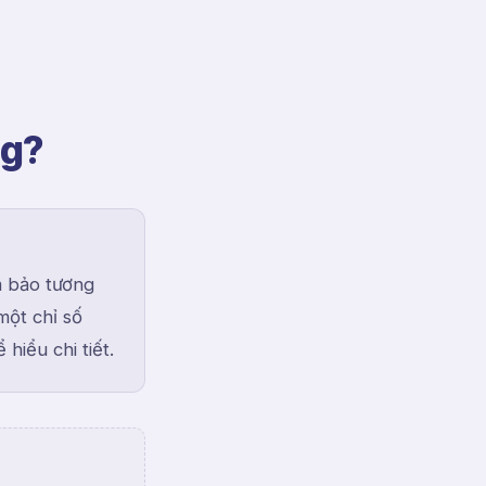
ng?
m bảo tương
một chỉ số
hiểu chi tiết.