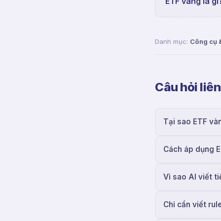
ETF vàng là gì
Danh mục:
Công cụ 
Câu hỏi liê
Tại sao ETF vàn
Cách áp dụng E
Vì sao AI viết 
Chỉ cần viết ru