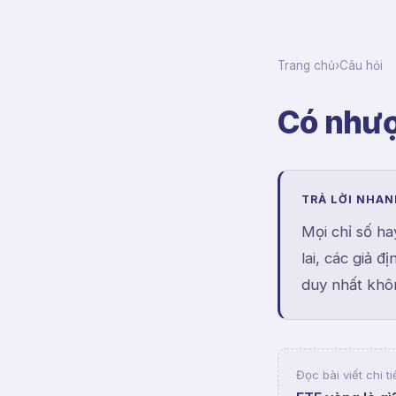
Trang chủ
›
Câu hỏi
Có nhượ
TRẢ LỜI NHA
Mọi chỉ số ha
lai, các giả 
duy nhất khôn
Đọc bài viết chi ti