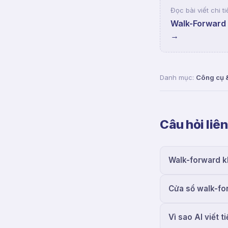
Đọc bài viết chi ti
Walk-Forward 
→
Danh mục:
Công cụ 
Câu hỏi liê
Walk-forward k
Cửa sổ walk-for
Vì sao AI viết 