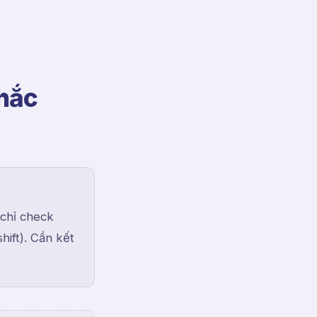
chắc
 chỉ check
hift). Cần kết