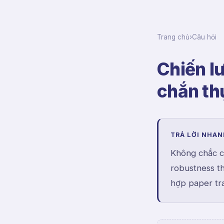
Trang chủ
›
Câu hỏi
Chiến l
chắn thự
TRẢ LỜI NHA
Không chắc ch
robustness th
hợp paper tra