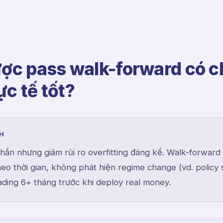
ược pass walk-forward có 
c tế tốt?
NH
ắn nhưng giảm rủi ro overfitting đáng kể. Walk-forward
eo thời gian, không phát hiện regime change (vd. policy s
ding 6+ tháng trước khi deploy real money.