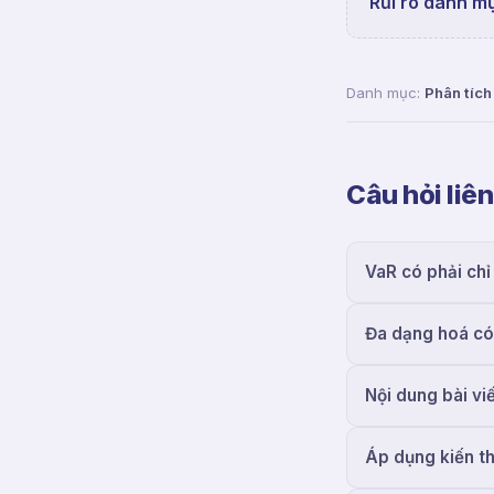
Rủi ro danh mụ
Danh mục:
Phân tích 
Câu hỏi liê
VaR có phải chỉ 
Đa dạng hoá có
Nội dung bài vi
Áp dụng kiến t