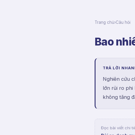
Trang chủ
›
Câu hỏi
Bao nhi
TRẢ LỜI NHA
Nghiên cứu c
lớn rủi ro ph
không tăng đá
Đọc bài viết chi ti