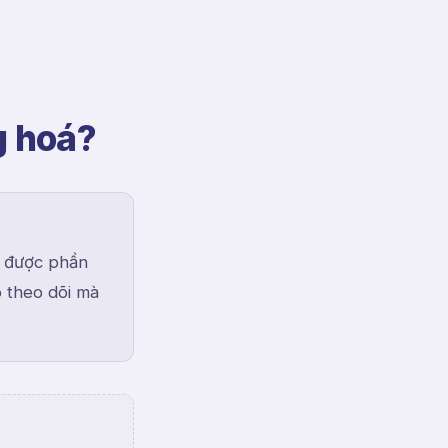
g hoá?
i được phần
ó theo dõi mà