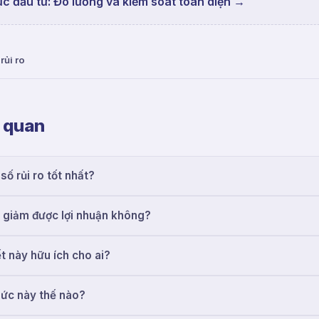
c đầu tư: Đo lường và kiểm soát toàn diện
→
rủi ro
n quan
số rủi ro tốt nhất?
 giảm được lợi nhuận không?
ết này hữu ích cho ai?
hức này thế nào?