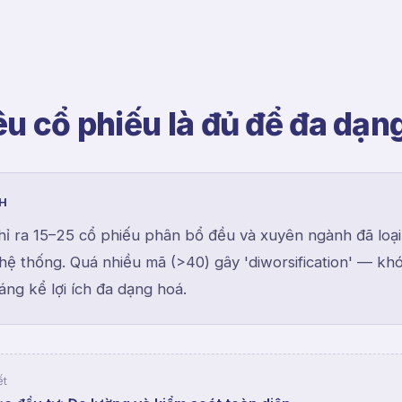
êu cổ phiếu là đủ để đa dạn
NH
hỉ ra 15–25 cổ phiếu phân bổ đều và xuyên ngành đã loạ
i hệ thống. Quá nhiều mã (>40) gây 'diworsification' — kh
ng kể lợi ích đa dạng hoá.
ết