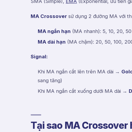
SMA (Simple),
EMA
(Exponential, ưu tiên 
MA Crossover
sử dụng 2 đường MA với thờ
MA ngắn hạn
(MA nhanh): 5, 10, 20, 50
MA dài hạn
(MA chậm): 20, 50, 100, 20
Signal:
Khi MA ngắn cắt lên trên MA dài →
Gol
sang tăng)
Khi MA ngắn cắt xuống dưới MA dài →
D
Tại sao MA Crossover h