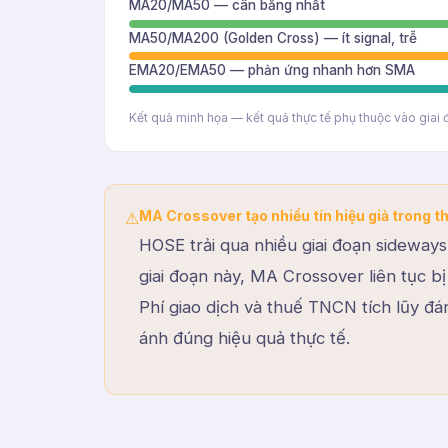
MA20/MA50 — cân bằng nhất
MA50/MA200 (Golden Cross) — ít signal, trễ
EMA20/EMA50 — phản ứng nhanh hơn SMA
Kết quả minh họa — kết quả thực tế phụ thuộc vào giai đ
MA Crossover tạo nhiều tín hiệu giả trong t
⚠
HOSE trải qua nhiều giai đoạn sideway
giai đoạn này, MA Crossover liên tục bị
Phí giao dịch và thuế TNCN tích lũy đá
ánh đúng hiệu quả thực tế.