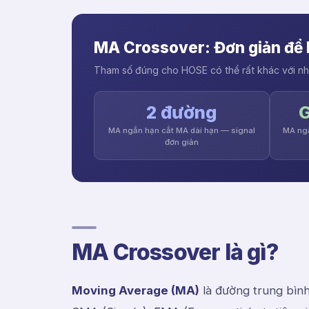
MA Crossover: Đơn giản để 
Tham số đúng cho HOSE có thể rất khác với nhữ
2 đường
G
MA ngắn hạn cắt MA dài hạn — signal
MA ngắ
đơn giản
MA Crossover là gì?
Moving Average (MA)
là đường trung bình 