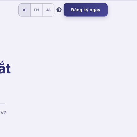
Đăng ký ngay
VI
EN
JA
ắt
t —
 và