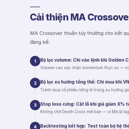
Cải thiện MA Crossover
MA Crossover thuần túy thường cho kết qu
đáng kể:
Bộ lọc volume: Chỉ vào lệnh khi Golden 
1
Volume cao xác nhận momentum thực sự — volu
Bộ lọc xu hướng tổng thể: Chỉ mua khi 
2
Tránh mua cổ phiếu riêng lẻ trong xu hướng gi
Stop loss cứng: Cắt lỗ khi giá giảm X% 
3
Không chờ Death Cross mới bán — vì MA là lagg
Backtesting kết hợp: Test toàn bộ hệ t
4