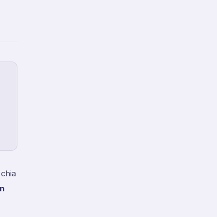
chia
ến