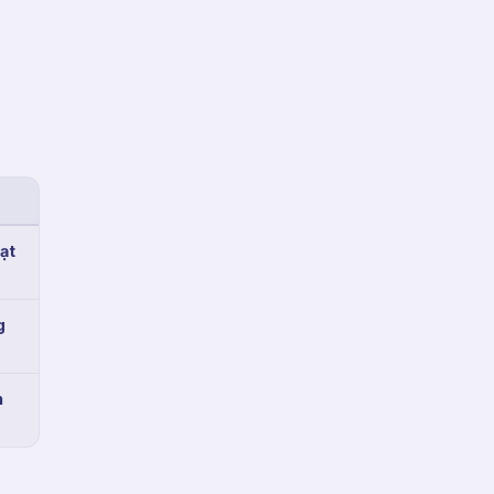
ạt
g
n