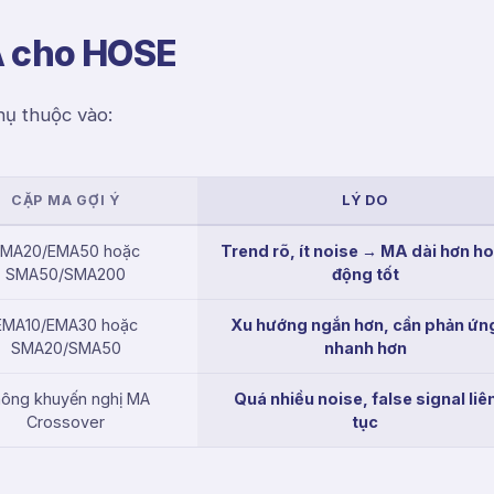
A cho HOSE
ụ thuộc vào:
CẶP MA GỢI Ý
LÝ DO
EMA20/EMA50 hoặc
Trend rõ, ít noise → MA dài hơn ho
SMA50/SMA200
động tốt
EMA10/EMA30 hoặc
Xu hướng ngắn hơn, cần phản ứn
SMA20/SMA50
nhanh hơn
ông khuyến nghị MA
Quá nhiều noise, false signal liê
Crossover
tục