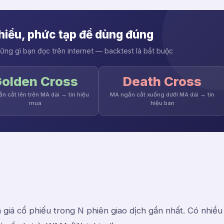
hiểu, phức tạp để dùng đúng
ng gì bạn đọc trên internet — backtest là bắt buộc
olden Cross
Death Cross
n cắt lên trên MA dài → tín hiệu
MA ngắn cắt xuống dưới MA dài → tín
mua
hiệu bán
giá cổ phiếu trong N phiên giao dịch gần nhất. Có nhiều 