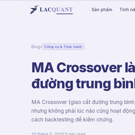
LAC
Q
UANT
Sản phẩm
Tính n
Blog
›
Công cụ & Thực hành
MA Crossover là 
đường trung bìn
MA Crossover (giao cắt đường trung bình)
nhưng không phải lúc nào cũng hoạt độn
cách backtesting để kiểm chứng.
25 tháng 3, 2025
·
5 min read