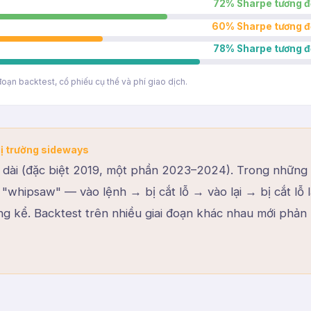
72
% Sharpe tương đ
60
% Sharpe tương đ
78
% Sharpe tương đ
oạn backtest, cổ phiếu cụ thể và phí giao dịch.
hị trường sideways
s dài (đặc biệt 2019, một phần 2023–2024). Trong những
 "whipsaw" — vào lệnh → bị cắt lỗ → vào lại → bị cắt lỗ lạ
ng kể. Backtest trên nhiều giai đoạn khác nhau mới phản