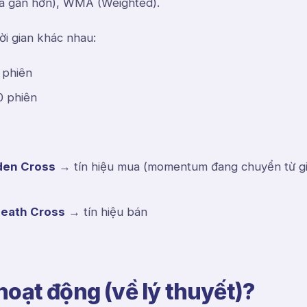
giá gần hơn), WMA (Weighted).
i gian khác nhau:
 phiên
0 phiên
den Cross
→ tín hiệu mua (momentum đang chuyển từ g
eath Cross
→ tín hiệu bán
oạt động (về lý thuyết)?