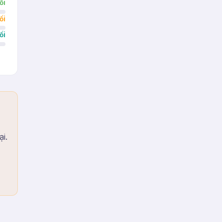
ối
ối
ối
i.