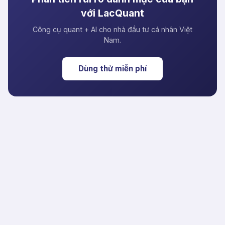
với LacQuant
Công cụ quant + AI cho nhà đầu tư cá nhân Việt
Nam.
Dùng thử miễn phí