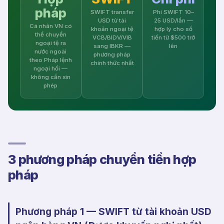
pháp
SWIFT transfer
Phí SWIFT 10–
USD từ tài
25 USD/lần —
Cá nhân VN có
khoản ngoại tệ
hợp lý cho số
thể chuyển
VCB/BIDV/VIB
tiền từ $500 trở
ngoại tệ ra
sang IBKR —
lên
nước ngoài
phương pháp
theo Pháp lệnh
chính thức nhất
ngoại hối —
không cần xin
phép
3 phương pháp chuyển tiền hợp
pháp
Phương pháp 1 — SWIFT từ tài khoản USD