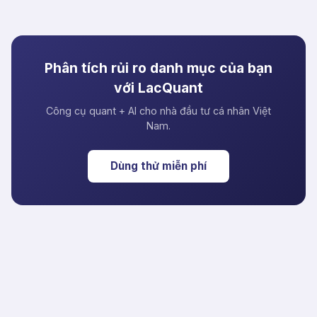
Phân tích rủi ro danh mục của bạn
với LacQuant
Công cụ quant + AI cho nhà đầu tư cá nhân Việt
Nam.
Dùng thử miễn phí