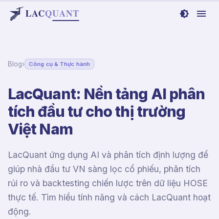
LAC
Q
UANT
Blog
›
Công cụ & Thực hành
LacQuant: Nền tảng AI phân
tích đầu tư cho thị trường
Việt Nam
LacQuant ứng dụng AI và phân tích định lượng để
giúp nhà đầu tư VN sàng lọc cổ phiếu, phân tích
rủi ro và backtesting chiến lược trên dữ liệu HOSE
thực tế. Tìm hiểu tính năng và cách LacQuant hoạt
động.