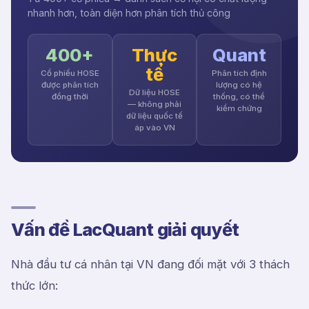
nhanh hơn, toàn diện hơn phân tích thủ công
400+
Thực
Quant
tế
Cổ phiếu HOSE
Phân tích định
được phân tích
lượng có hệ
Dữ liệu HOSE
đồng thời
thống, có thể
— không phải
kiểm chứng
dữ liệu quốc tế
áp vào VN
Vấn đề LacQuant giải quyết
Nhà đầu tư cá nhân tại VN đang đối mặt với 3 thách
thức lớn: