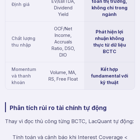
EV/EBITDA,
toàn thị trường,
Định giá
Dividend
không chỉ trong
Yield
ngành
OCF/Net
Phát hiện lợi
Income,
Chất lượng
nhuận không
Accruals
thu nhập
thực từ dữ liệu
Ratio, DSO,
BCTC
DIO
Momentum
Kết hợp
Volume, MA,
và thanh
fundamental với
RS, Free Float
khoản
kỹ thuật
Phân tích rủi ro tài chính tự động
Thay vì đọc thủ công từng BCTC, LacQuant tự động:
Tính toán và cảnh báo khi Interest Coverage <