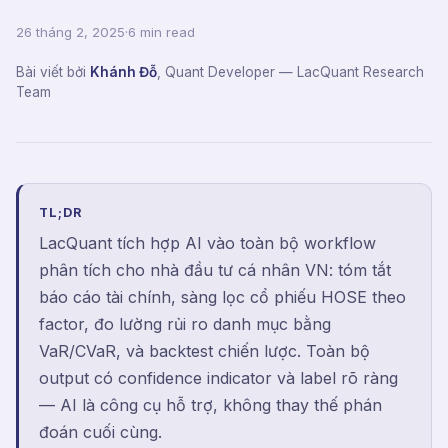
26 tháng 2, 2025
·
6 min read
Bài viết bởi
Khánh Đỗ
,
Quant Developer
— LacQuant Research
Team
TL;DR
LacQuant tích hợp AI vào toàn bộ workflow
phân tích cho nhà đầu tư cá nhân VN: tóm tắt
báo cáo tài chính, sàng lọc cổ phiếu HOSE theo
factor, đo lường rủi ro danh mục bằng
VaR/CVaR, và backtest chiến lược. Toàn bộ
output có confidence indicator và label rõ ràng
— AI là công cụ hỗ trợ, không thay thế phán
đoán cuối cùng.