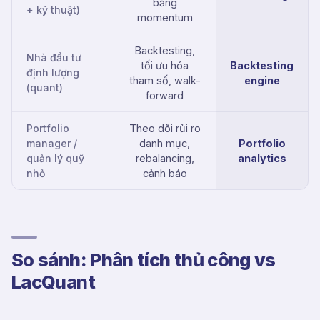
bằng
+ kỹ thuật)
momentum
Backtesting,
Nhà đầu tư
tối ưu hóa
Backtesting
định lượng
tham số, walk-
engine
(quant)
forward
Portfolio
Theo dõi rủi ro
manager /
danh mục,
Portfolio
quản lý quỹ
rebalancing,
analytics
nhỏ
cảnh báo
So sánh: Phân tích thủ công vs
LacQuant