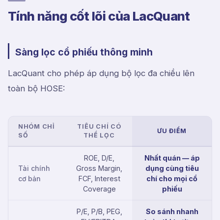
Tính năng cốt lõi của LacQuant
Sàng lọc cổ phiếu thông minh
LacQuant cho phép áp dụng bộ lọc đa chiều lên
toàn bộ HOSE:
NHÓM CHỈ
TIÊU CHÍ CÓ
ƯU ĐIỂM
SỐ
THỂ LỌC
ROE, D/E,
Nhất quán — áp
Tài chính
Gross Margin,
dụng cùng tiêu
cơ bản
FCF, Interest
chí cho mọi cổ
Coverage
phiếu
P/E, P/B, PEG,
So sánh nhanh