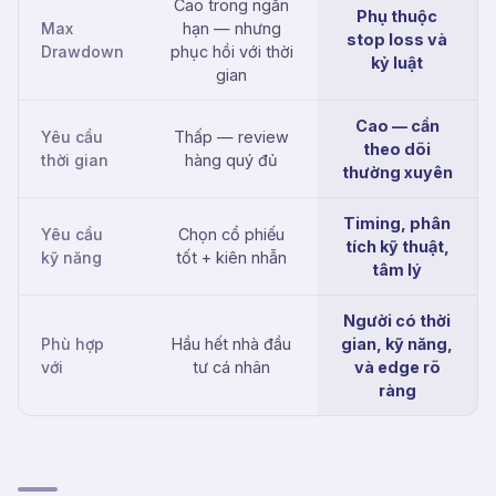
Cao trong ngắn
Phụ thuộc
Max
hạn — nhưng
stop loss và
Drawdown
phục hồi với thời
kỷ luật
gian
Cao — cần
Yêu cầu
Thấp — review
theo dõi
thời gian
hàng quý đủ
thường xuyên
Timing, phân
Yêu cầu
Chọn cổ phiếu
tích kỹ thuật,
kỹ năng
tốt + kiên nhẫn
tâm lý
Người có thời
Phù hợp
Hầu hết nhà đầu
gian, kỹ năng,
với
tư cá nhân
và edge rõ
ràng