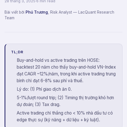
28 tháng 3, 2025
·
6 min read
Bài viết bởi
Phú Trương
,
Risk Analyst
— LacQuant Research
Team
TL;DR
Buy-and-hold vs active trading trên HOSE:
backtest 20 năm cho thấy buy-and-hold VN-Index
đạt CAGR ~12%/năm, trong khi active trading trung
bình chỉ đạt 6-8% sau phí và thuế.
Lý do: (1) Phí giao dịch ăn 0.
5-1%/lượt round trip; (2) Timing thị trường khó hơn
dự đoán; (3) Tax drag.
Active trading chỉ thắng cho < 10% nhà đầu tư có
edge thực sự (kỹ năng + dữ liệu + kỷ luật).