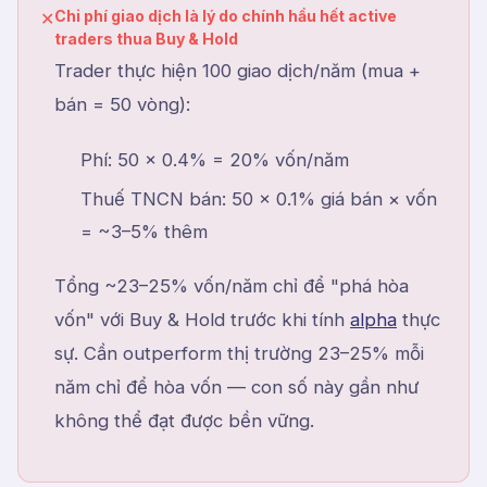
Chi phí giao dịch là lý do chính hầu hết active
✕
traders thua Buy & Hold
Trader thực hiện 100 giao dịch/năm (mua +
bán = 50 vòng):
Phí: 50 × 0.4% = 20% vốn/năm
Thuế TNCN bán: 50 × 0.1% giá bán × vốn
= ~3–5% thêm
Tổng ~23–25% vốn/năm chỉ để "phá hòa
vốn" với Buy & Hold trước khi tính
alpha
thực
sự. Cần outperform thị trường 23–25% mỗi
năm chỉ để hòa vốn — con số này gần như
không thể đạt được bền vững.