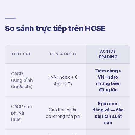
So sánh trực tiếp trên HOSE
ACTIVE
TIÊU CHÍ
BUY & HOLD
TRADING
Tiềm năng >
CAGR
~VN-Index + 0
VN-Index
trung bình
đến +5%
nhưng biến
(trước phí)
động lớn
Bị ăn mòn
CAGR sau
Cao hơn nhiều
đáng kể — đặc
phí và
do không tốn phí
biệt tần suất
thuế
cao