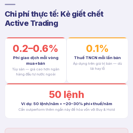
Chi phí thực tế: Kẻ giết chết
Active Trading
0.2–0.6%
0.1%
Phí giao dịch mỗi vòng
Thuế TNCN mỗi lần bán
mua+bán
Áp dụng trên giá trị bán — dù
lãi hay lỗ
Tùy sàn — giá cao hơn ngân
hàng đầu tư nước ngoài
50 lệnh
Ví dụ: 50 lệnh/năm = ~20–30% phí+thuế/năm
Cần outperform thêm ngần này để hòa vốn với Buy & Hold