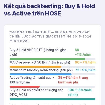
Kết quả backtesting: Buy & Hold
vs Active trên HOSE
CAGR SAU PHÍ VÀ THUẾ — BUY & HOLD VS CÁC
CHIẾN LƯỢC ACTIVE (BACKTESTING 2015–2024
MINH HỌA)
Buy & Hold VN30 ETF (không phí giao
88
dịch)
~11%/năm
MA Crossover với 50 lệnh/năm (sau phí)
60
~7%/năm
Momentum Monthly Rebalancing (sau phí)
72
~9%/năm
Active Trading tần suất cao >
35
~4%/năm trung
100 lệnh/năm
bình sau phí
Buy & Hold cổ phiếu chất lượng cao
100
~13%/năm
(HPG, VCB)
(đỉnh)