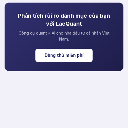
Phân tích rủi ro danh mục của bạn
với LacQuant
Công cụ quant + AI cho nhà đầu tư cá nhân Việt
Nam.
Dùng thử miễn phí