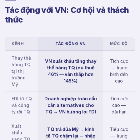
Tác động với VN: Cơ hội và thách
thức
KÊNH
TÁC ĐỘNG VN
MỨC ĐỘ
Thay thế
VN xuất khẩu tăng thay
Tích cực
hàng TQ
thế hàng TQ (dù thuế
— trung
tại thị
46% — vẫn thấp hơn
bình đến
trường
145%)
cao
Mỹ
FDI từ TQ
Doanh nghiệp toàn cầu
Tích cực
và công
cần alternatives cho
cao —
ty rời TQ
TQ → VN hưởng lợi FDI
dài hạn
Xuất
TQ trả đũa Mỹ → kinh
Tiêu cực
khẩu
tế TQ chậm lại → nhập
— trung
sang TQ