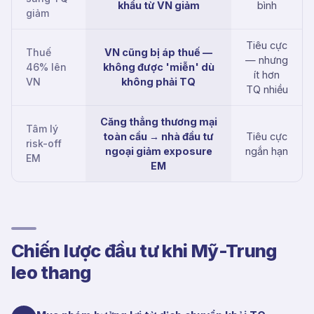
khẩu từ VN giảm
bình
giảm
Tiêu cực
Thuế
VN cũng bị áp thuế —
— nhưng
46% lên
không được 'miễn' dù
ít hơn
VN
không phải TQ
TQ nhiều
Căng thẳng thương mại
Tâm lý
toàn cầu → nhà đầu tư
Tiêu cực
risk-off
ngoại giảm exposure
ngắn hạn
EM
EM
Chiến lược đầu tư khi Mỹ-Trung
leo thang