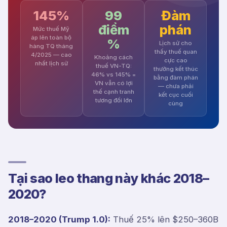
145%
99
Đàm
điểm
phán
Mức thuế Mỹ
áp lên toàn bộ
%
Lịch sử cho
hàng TQ tháng
thấy thuế quan
4/2025 — cao
Khoảng cách
cực cao
nhất lịch sử
thuế VN-TQ:
thường kết thúc
46% vs 145% =
bằng đàm phán
VN vẫn có lợi
— chưa phải
thế cạnh tranh
kết cục cuối
tương đối lớn
cùng
Tại sao leo thang này khác 2018–
2020?
2018–2020 (Trump 1.0):
Thuế 25% lên $250–360B