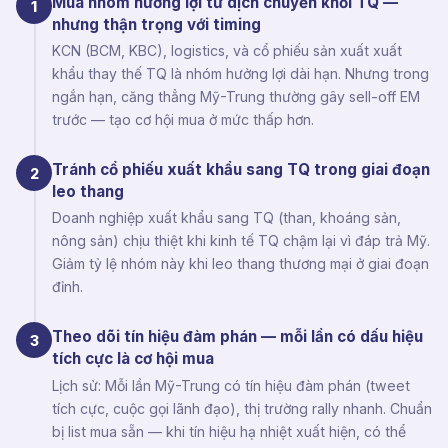
Mua nhóm hưởng lợi từ dịch chuyển khỏi TQ —
1
nhưng thận trọng với timing
KCN (BCM, KBC), logistics, và cổ phiếu sản xuất xuất
khẩu thay thế TQ là nhóm hưởng lợi dài hạn. Nhưng trong
ngắn hạn, căng thẳng Mỹ-Trung thường gây sell-off EM
trước — tạo cơ hội mua ở mức thấp hơn.
Tránh cổ phiếu xuất khẩu sang TQ trong giai đoạn
2
leo thang
Doanh nghiệp xuất khẩu sang TQ (than, khoáng sản,
nông sản) chịu thiệt khi kinh tế TQ chậm lại vì đáp trả Mỹ.
Giảm tỷ lệ nhóm này khi leo thang thương mại ở giai đoạn
đỉnh.
Theo dõi tín hiệu đàm phán — mỗi lần có dấu hiệu
3
tích cực là cơ hội mua
Lịch sử: Mỗi lần Mỹ-Trung có tín hiệu đàm phán (tweet
tích cực, cuộc gọi lãnh đạo), thị trường rally nhanh. Chuẩn
bị list mua sẵn — khi tín hiệu hạ nhiệt xuất hiện, có thể