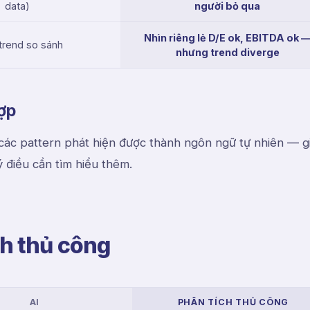
data)
người bỏ qua
Nhìn riêng lẻ D/E ok, EBITDA ok 
 trend so sánh
nhưng trend diverge
hợp
ác pattern phát hiện được thành ngôn ngữ tự nhiên — gi
ý điều cần tìm hiểu thêm.
ch thủ công
AI
PHÂN TÍCH THỦ CÔNG