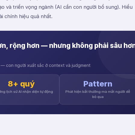
đạo và triển vọng ngành (AI cần con người bổ sung). Hiểu
i chính hiệu quả nhất.
ơn, rộng hơn — nhưng không phải sâu hơ
y — con người xuất sắc ở context và judgment
8+ quý
Pattern
ng lịch sử AI nhận diện tự động
Phát hiện bất thường mà mắt người dễ
bỏ qua