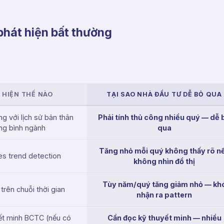
phát hiện bất thường
T HIỆN THẾ NÀO
TẠI SAO NHÀ ĐẦU TƯ DỄ BỎ QUA
g với lịch sử bản thân
Phải tính thủ công nhiều quý — dễ 
ung bình ngành
qua
Tăng nhỏ mỗi quý không thấy rõ n
s trend detection
không nhìn đồ thị
Tùy năm/quý tăng giảm nhỏ — kh
trên chuỗi thời gian
nhận ra pattern
ết minh BCTC (nếu có
Cần đọc kỹ thuyết minh — nhiều