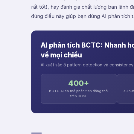
rất tốt), hay đánh giá chất lượng ban lãnh 
đúng điều này giúp bạn dùng AI phân tích tà
AI phân tích BCTC: Nhanh h
về mọi chiều
AI xuất sắc ở pattern detection và consistenc
400+
BCTC AI có thể phân tích đồng thời
Xu hướ
trên HOSE