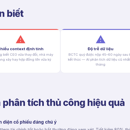
n biết
⚠
⚠
hiếu context định tính
Độ trễ dữ liệu
g biết CEO vừa thay đổi, nhà máy
BCTC quý được nộp 45–60 ngày sau 
ng xây hay hợp đồng lớn vừa ký
kết thúc — AI phân tích dữ liệu cũ nhất
tháng
à phân tích thủ công hiệu quả
 diện cổ phiếu đáng chú ý
ttern tài chính tốt hoặc bất thường đáng xem xét. Tiết kiệm 80% th