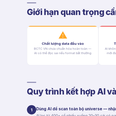
Giới hạn quan trọng cầ
⚠
Chất lượng data đầu vào
T
BCTC VN chưa chuẩn hóa hoàn toàn —
AI khôn
AI có thể đọc sai nếu format bất thường
mới đa
Quy trình kết hợp AI v
Dùng AI để scan toàn bộ universe — nhận
1
AI lọc từ 400+ cổ phiếu xuống 20–30 cái có pa