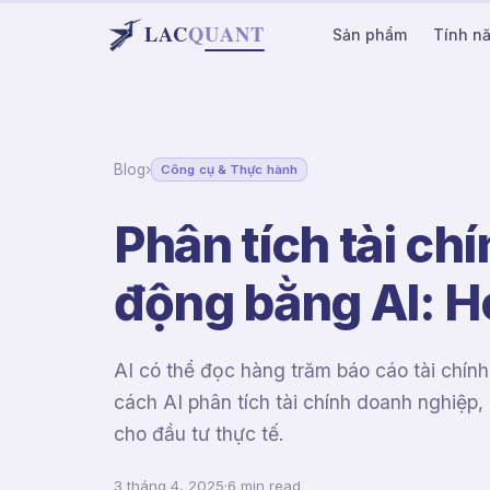
LAC
Q
UANT
Sản phẩm
Tính n
Blog
›
Công cụ & Thực hành
Phân tích tài ch
động bằng AI: H
AI có thể đọc hàng trăm báo cáo tài chính
cách AI phân tích tài chính doanh nghiệp,
cho đầu tư thực tế.
3 tháng 4, 2025
·
6 min read