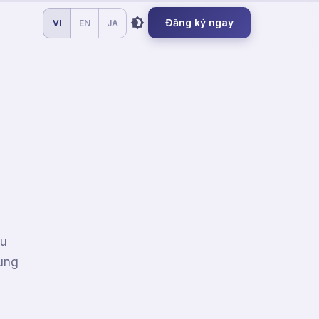
Đăng ký ngay
VI
EN
JA
ểu
dùng