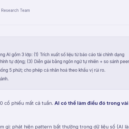
 Research Team
g AI gồm 3 lớp: (1) Trích xuất số liệu từ báo cáo tài chính dạng
hính tự động; (3) Diễn giải bằng ngôn ngữ tự nhiên + so sánh peer
xuống 5 phút; cho phép cá nhân hoá theo khẩu vị rủi ro.
gành.
0 cổ phiếu mất cả tuần.
AI có thể làm điều đó trong vài
m gì: phát hiện pattern bất thường trong dữ liệu số (AI l