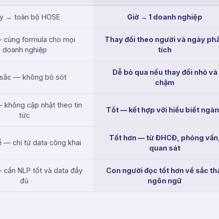
ây → toàn bộ HOSE
Giờ → 1 doanh nghiệp
 cùng formula cho mọi
Thay đổi theo người và ngày ph
doanh nghiệp
tích
Dễ bỏ qua nếu thay đổi nhỏ và
 sắc — không bỏ sót
chậm
 không cập nhật theo tin
Tốt — kết hợp với hiểu biết ngà
tức
Tốt hơn — từ ĐHCĐ, phỏng vấn
 — chỉ từ data công khai
quan sát
 cần NLP tốt và data đầy
Con người đọc tốt hơn về sắc th
đủ
ngôn ngữ