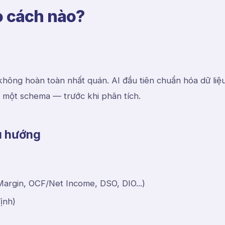
o cách nào?
hông hoàn toàn nhất quán. AI đầu tiên chuẩn hóa dữ liệ
một schema — trước khi phân tích.
xu hướng
 Margin, OCF/Net Income, DSO, DIO...)
ịnh)