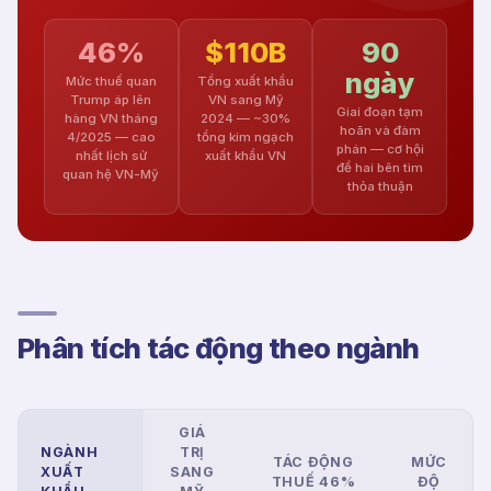
46%
$110B
90
ngày
Mức thuế quan
Tổng xuất khẩu
Trump áp lên
VN sang Mỹ
Giai đoạn tạm
hàng VN tháng
2024 — ~30%
hoãn và đàm
4/2025 — cao
tổng kim ngạch
phán — cơ hội
nhất lịch sử
xuất khẩu VN
để hai bên tìm
quan hệ VN-Mỹ
thỏa thuận
Phân tích tác động theo ngành
GIÁ
NGÀNH
TRỊ
TÁC ĐỘNG
MỨC
XUẤT
SANG
THUẾ 46%
ĐỘ