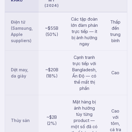
KHẨU
MỸ
(2024)
Các tập đoàn
Điện tử
Thấp
lớn đàm phán
(Samsung,
~$55B
đến
trực tiếp — ít
Apple
(50%)
trung
bị ảnh hưởng
suppliers)
bình
ngay
Cạnh tranh
trực tiếp với
Dệt may,
~$20B
Bangladesh,
Cao
da giày
(18%)
Ấn Độ — có
thể mất thị
phần
Mặt hàng bị
ảnh hưởng
Cao
tùy từng
~$2B
với
Thủy sản
product —
(2%)
tôm,
một số đã có
cá tra