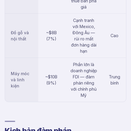
thuế bán phá
giá
Cạnh tranh
với Mexico,
Đồ gỗ và
~$8B
Đông Âu —
Cao
nội thất
(7%)
rủi ro mất
đơn hàng dài
hạn
Phần lớn là
doanh nghiệp
Máy móc
~$10B
FDI — đàm
Trung
và linh
(9%)
phán riêng
bình
kiện
với chính phủ
Mỹ
Kịch bản đàm phán