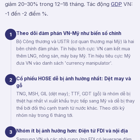
giảm 20–30% trong 12–18 tháng. Tác động
GDP
VN:
-1 đến -2 điểm %.
Theo dõi đàm phán VN-Mỹ như biến số chính
1
Bộ Công thương và USTR (cơ quan thương mại Mỹ) là hai
bên chính đàm phán. Tín hiệu tích cực: VN cam kết mua
thêm LNG, nông sản, máy bay Mỹ. Tín hiệu tiêu cực: Mỹ
đưa VN vào danh sách 'currency manipulator'.
Cổ phiếu HOSE dễ bị ảnh hưởng nhất: Dệt may và
2
gỗ
TNG, MSH, GIL (dệt may); TTF, GDT (gỗ) là nhóm dễ bị
thiệt hại nhất vì xuất khẩu trực tiếp sang Mỹ và dễ bị thay
thế bởi đối thủ cạnh tranh từ nước khác. Theo dõi kỹ
nhóm này trong 6 tháng tới.
Nhóm ít bị ảnh hưởng hơn: Điện tử FDI và nội địa
3
Samsung VN và các nhà cung ứng FDI có leverage đàm