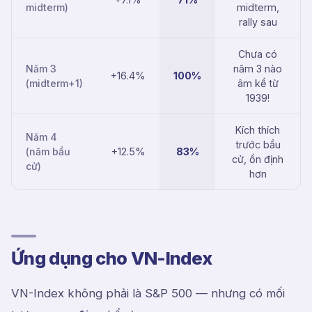
midterm)
midterm,
rally sau
Chưa có
Năm 3
năm 3 nào
+16.4%
100%
(midterm+1)
âm kể từ
1939!
Kích thích
Năm 4
trước bầu
(năm bầu
+12.5%
83%
cử, ổn định
cử)
hơn
Ứng dụng cho VN-Index
VN-Index không phải là S&P 500 — nhưng có mối