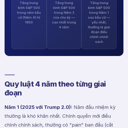
Tăng trung
Tăng trung
Tăng trung
bình S&P 500
bình S&P 500
bình S&P 500
trong năm bầu
trong Năm 3
trong Năm 1
cử (Năm 4) từ
của chu kỳ —
sau bầu cử —
1950
cao nhất trong
yếu nhất,
4 năm
thường là giai
đoạn điều
chỉnh chính
sách
Quy luật 4 năm theo từng giai
đoạn
Năm 1 (2025 với Trump 2.0):
Năm đầu nhiệm kỳ
thường là khó khăn nhất. Chính quyền mới điều
chỉnh chính sách, thường có "pain" ban đầu (cắt