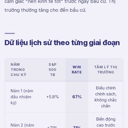
cảm giác "nền kinh tế tốt" trước ngày bầu cử. Thị
trường thường tăng cho đến bầu cử.
Dữ liệu lịch sử theo từng giai đoạn
NĂM
S&P
WIN
TÂM LÝ THỊ
TRONG
500
RATE
TRƯỜNG
CHU KỲ
TB
Điều chỉnh
Năm 1 (năm
chính sách,
đầu nhiệm
+5.8%
67%
không chắc
kỳ)
chắn
Biến động
Năm 2 (năm
cao trước
+7.1%
71%