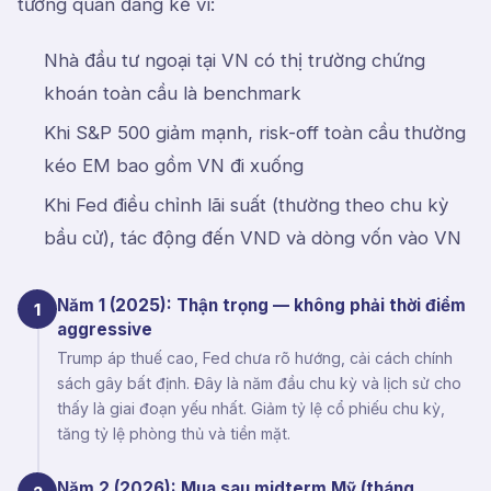
tương quan đáng kể vì:
Nhà đầu tư ngoại tại VN có thị trường chứng
khoán toàn cầu là benchmark
Khi S&P 500 giảm mạnh, risk-off toàn cầu thường
kéo EM bao gồm VN đi xuống
Khi Fed điều chỉnh lãi suất (thường theo chu kỳ
bầu cử), tác động đến VND và dòng vốn vào VN
Năm 1 (2025): Thận trọng — không phải thời điểm
1
aggressive
Trump áp thuế cao, Fed chưa rõ hướng, cải cách chính
sách gây bất định. Đây là năm đầu chu kỳ và lịch sử cho
thấy là giai đoạn yếu nhất. Giảm tỷ lệ cổ phiếu chu kỳ,
tăng tỷ lệ phòng thủ và tiền mặt.
Năm 2 (2026): Mua sau midterm Mỹ (tháng