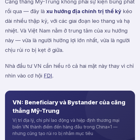
Căng thẳng Mỹ-Trung không phải sự kiện bùng phát
rồi qua — đây là
xu hướng địa chính trị thế kỷ
kéo
dài nhiều thập kỷ, với các giai đoạn leo thang và hạ
nhiệt. Và Việt Nam nằm ở trung tâm của xu hướng
này — vừa là người hưởng lợi lớn nhất, vừa là người
chịu rủi ro bị kẹt ở giữa.
Nhà đầu tư VN cần hiểu rõ cả hai mặt này thay vì chỉ
nhìn vào cơ hội
FDI
.
VN: Beneficiary và Bystander của căng
thẳng Mỹ-Trung
Vị trí địa lý, chi phí lao động và hiệp định thương mại
biến VN thành điểm đến hàng đầu trong China+1 —
nhưng cũng tạo rủi ro bị nhắm mục tiêu