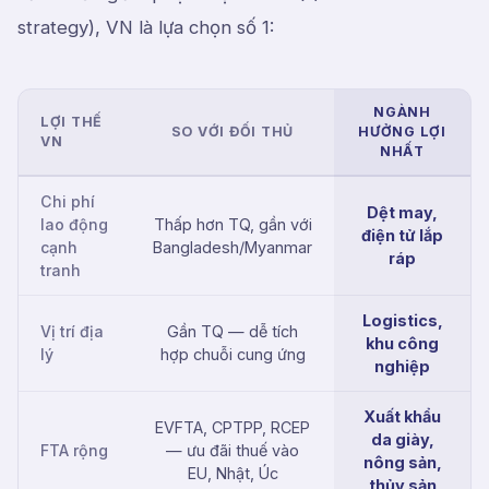
strategy), VN là lựa chọn số 1:
NGÀNH
LỢI THẾ
SO VỚI ĐỐI THỦ
HƯỞNG LỢI
VN
NHẤT
Chi phí
Dệt may,
lao động
Thấp hơn TQ, gần với
điện tử lắp
cạnh
Bangladesh/Myanmar
ráp
tranh
Logistics,
Vị trí địa
Gần TQ — dễ tích
khu công
lý
hợp chuỗi cung ứng
nghiệp
Xuất khẩu
EVFTA, CPTPP, RCEP
da giày,
FTA rộng
— ưu đãi thuế vào
nông sản,
EU, Nhật, Úc
thủy sản