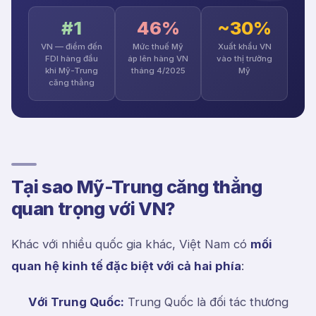
#1
46%
~30%
VN — điểm đến
Mức thuế Mỹ
Xuất khẩu VN
FDI hàng đầu
áp lên hàng VN
vào thị trường
khi Mỹ-Trung
tháng 4/2025
Mỹ
căng thẳng
Tại sao Mỹ-Trung căng thẳng
quan trọng với VN?
Khác với nhiều quốc gia khác, Việt Nam có
mối
quan hệ kinh tế đặc biệt với cả hai phía
:
Với Trung Quốc:
Trung Quốc là đối tác thương