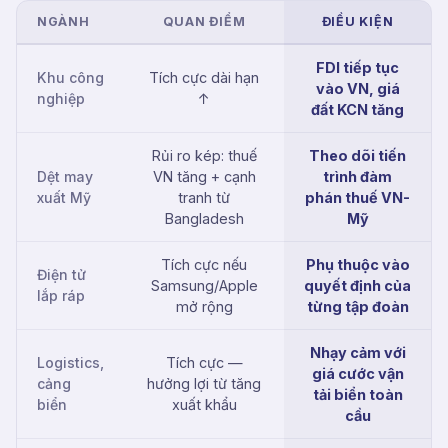
NGÀNH
QUAN ĐIỂM
ĐIỀU KIỆN
FDI tiếp tục
Khu công
Tích cực dài hạn
vào VN, giá
nghiệp
↑
đất KCN tăng
Rủi ro kép: thuế
Theo dõi tiến
Dệt may
VN tăng + cạnh
trình đàm
xuất Mỹ
tranh từ
phán thuế VN-
Bangladesh
Mỹ
Tích cực nếu
Phụ thuộc vào
Điện tử
Samsung/Apple
quyết định của
lắp ráp
mở rộng
từng tập đoàn
Nhạy cảm với
Logistics,
Tích cực —
giá cước vận
cảng
hưởng lợi từ tăng
tải biển toàn
biển
xuất khẩu
cầu