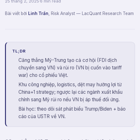
25 tháng 2, 2025
·
6 min read
Bài viết bởi
Linh Trần
,
Risk Analyst
— LacQuant Research Team
TL;DR
Căng thẳng Mỹ-Trung tạo cả cơ hội (FDI dịch
chuyển sang VN) và rủi ro (VN bị cuốn vào tariff
war) cho cổ phiếu Việt.
Khu công nghiệp, logistics, dệt may hưởng lợi từ
China+1 strategy; ngược lại các ngành xuất khẩu
chính sang Mỹ rủi ro nếu VN bị áp thuế đối ứng.
Bài học: theo dõi sát phát biểu Trump/Biden + báo
cáo của USTR về VN.