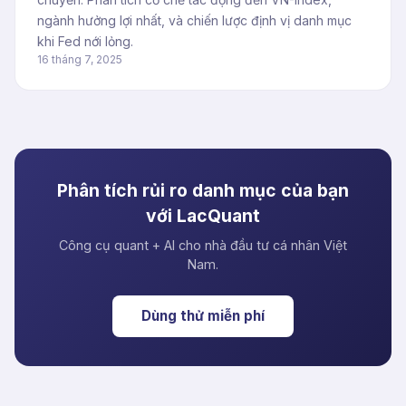
ngành hưởng lợi nhất, và chiến lược định vị danh mục
khi Fed nới lỏng.
16 tháng 7, 2025
Phân tích rủi ro danh mục của bạn
với LacQuant
Công cụ quant + AI cho nhà đầu tư cá nhân Việt
Nam.
Dùng thử miễn phí