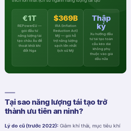
thích lớn nhất lịch sử ngành năng lượng tái tạo
€1T
$369B
Thập
kỷ
REPowerEU —
IRA (Inflation
gói đầu tư
Reduction Act)
Xu hướng đầu
năng lượng tái
Mỹ — gói hỗ
tư tái tạo toàn
tạo châu Âu để
trợ năng lượng
cầu kéo dài
thoát khỏi khí
sạch lớn nhất
không phụ
đốt Nga
lịch sử Mỹ
thuộc vào giá
dầu nữa
Tại sao năng lượng tái tạo trở
thành ưu tiên an ninh?
Lý do cũ (trước 2022):
Giảm khí thải, mục tiêu khí