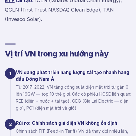
ETF
tái tạo:
ICLN (iShares Global Clean Energy),
QCLN (First Trust NASDAQ Clean Edge), TAN
(Invesco Solar).
Vị trí VN trong xu hướng này
VN đang phát triển năng lượng tái tạo nhanh hàng
1
đầu Đông Nam Á
Từ 2017–2022, VN tăng công suất điện mặt trời từ gần 0
lên 16GW — top 10 thế giới. Các cổ phiếu HOSE liên quan:
REE (điện + nước + tái tạo), GEG (Gia Lai Electric — điện
gió), PC1 (điện mặt trời và gió).
Rủi ro: Chính sách giá điện VN không ổn định
2
Chính sách FIT (Feed-in Tariff) VN đã thay đổi nhiều lần,