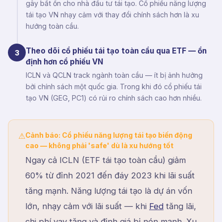
gây bất ổn cho nhà đầu tư tái tạo. Cổ phiếu năng lượng
tái tạo VN nhạy cảm với thay đổi chính sách hơn là xu
hướng toàn cầu.
Theo dõi cổ phiếu tái tạo toàn cầu qua ETF — ổn
3
định hơn cổ phiếu VN
ICLN và QCLN track ngành toàn cầu — ít bị ảnh hưởng
bởi chính sách một quốc gia. Trong khi đó cổ phiếu tái
tạo VN (GEG, PC1) có rủi ro chính sách cao hơn nhiều.
Cảnh báo: Cổ phiếu năng lượng tái tạo biến động
⚠
cao — không phải 'safe' dù là xu hướng tốt
Ngay cả ICLN (ETF tái tạo toàn cầu) giảm
60% từ đỉnh 2021 đến đáy 2023 khi lãi suất
tăng mạnh. Năng lượng tái tạo là dự án vốn
lớn, nhạy cảm với lãi suất — khi
Fed
tăng lãi,
chi phí vay tăng và định giá bị nén mạnh. Xu