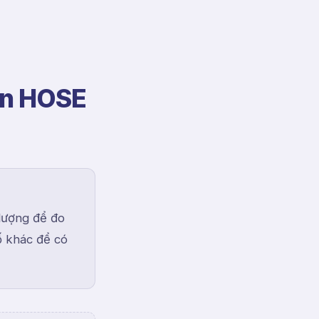
ản HOSE
 lượng để đo
ố khác để có