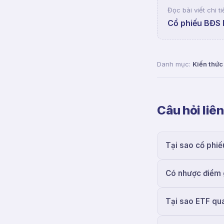
Đọc bài viết chi ti
Cổ phiếu BĐS H
Danh mục:
Kiến thức
Câu hỏi liê
Tại sao cổ phiế
Có nhược điểm 
Tại sao ETF qua