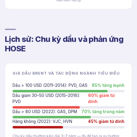
dầu biến động
Lịch sử: Chu kỳ dầu và phản ứng
HOSE
GIÁ DẦU BRENT VÀ TÁC ĐỘNG NGÀNH TIÊU BIỂU
Dầu > 100 USD (2011–2014): PVD, GAS
85
% tăng mạnh
Dầu giảm 30–50 USD (2015–2016):
60
% giảm từ
PVD
đỉnh
Dầu > 80 USD (2022): GAS, DPM
70
% tăng trong năm
Hàng không (2022): VJC, HVN
45
% giảm từ đỉnh
Chu kỳ dầu thường kéo dài 3–7 năm — đủ để tạo ra xu hướng