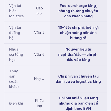
Vận tải
Fuel surcharge tăng,
Cao
biển,
nhưng thường chuyển
↓↓
logistics
cho khách hàng
Vận tải
10–15% chi phí, biên lợi
đường
Vừa ↓
nhuận mỏng nên ảnh
bộ
hưởng rõ
Nhựa,
Nguyên liệu từ
sợi tổng
Vừa ↓
naphtha/dầu — chi phí
hợp
đầu vào tăng
Thủy
sản
Chi phí vận chuyển tàu
Nhẹ ↓
(xuất
đánh cá và logistics tăng
khẩu)
Chi phí nhiên liệu tăng
Phức
Điện khí
nhưng giá bán điện cố
tạp
định theo EVN