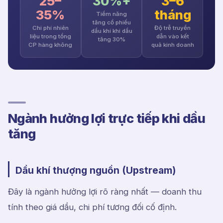
25–
30%+
3–6
35%
tháng
Tiềm năng
tăng cổ phiếu
Chi phí nhiên
Độ trễ truyền
dầu khí khi dầu
liệu trong tổng
dẫn vào kết
tăng 30%
CP hàng không
quả kinh doanh
Ngành hưởng lợi trực tiếp khi dầu
tăng
Dầu khí thượng nguồn (Upstream)
Đây là ngành hưởng lợi rõ ràng nhất — doanh thu
tính theo giá dầu, chi phí tương đối cố định.