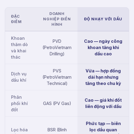
DOANH
ĐẶC
NGHIỆP ĐIỂN
ĐỘ NHẠY VỚI DẦU
ĐIỂM
HÌNH
Khoan
PVD
Cao — ngày công
thăm dò
(PetroVietnam
khoan tăng khi
và khai
Drilling)
dầu cao
thác
PVS
Vừa — hợp đồng
Dịch vụ
(PetroVietnam
dài hạn nhưng
dầu khí
Technical)
tăng theo chu kỳ
Phân
Cao — giá khí đốt
phối khí
GAS (PV Gas)
liên động với dầu
đốt
Phức tạp — biên
Lọc hóa
BSR (Bình
lọc dầu quan