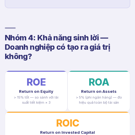
Nhóm 4: Khả năng sinh lời —
Doanh nghiệp có tạo ra giá trị
không?
ROE
ROA
Return on Equity
Return on Assets
> 15% tốt — so sánh với lãi
> 5% (phi ngân hàng) — đo
suất tiết kiệm × 3
hiệu quả toàn bộ tài sản
ROIC
Return on Invested Capital