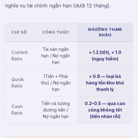
nghĩa vụ tài chính ngắn hạn (dưới 12 tháng).
NGƯỠNG THAM
CHỈ SỐ
CÔNG THỨC
KHẢO
Tài sản ngắn
Current
> 1.2 (tốt), < 1.0
hạn / Nợ ngắn
Ratio
(nguy hiểm)
hạn
(Tiền + Phải
> 0.8 — loại bỏ
Quick
thu) / Nợ ngắn
hàng tồn kho khó
Ratio
hạn
thanh lý
Tiền và tương
0.2–0.5 — quá cao
Cash
đương tiền /
cũng không tốt
Ratio
Nợ ngắn hạn
(tiền nhàn rỗi)