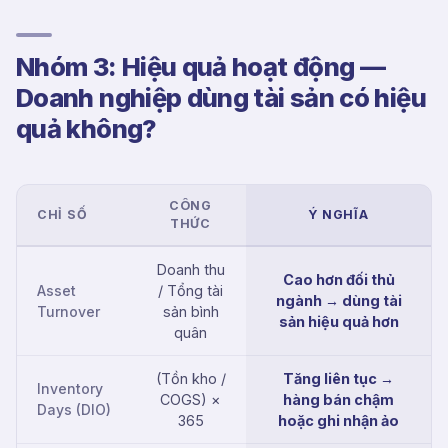
Nhóm 3: Hiệu quả hoạt động —
Doanh nghiệp dùng tài sản có hiệu
quả không?
CÔNG
CHỈ SỐ
Ý NGHĨA
THỨC
Doanh thu
Cao hơn đối thủ
Asset
/ Tổng tài
ngành → dùng tài
Turnover
sản bình
sản hiệu quả hơn
quân
(Tồn kho /
Tăng liên tục →
Inventory
COGS) ×
hàng bán chậm
Days (DIO)
365
hoặc ghi nhận ảo