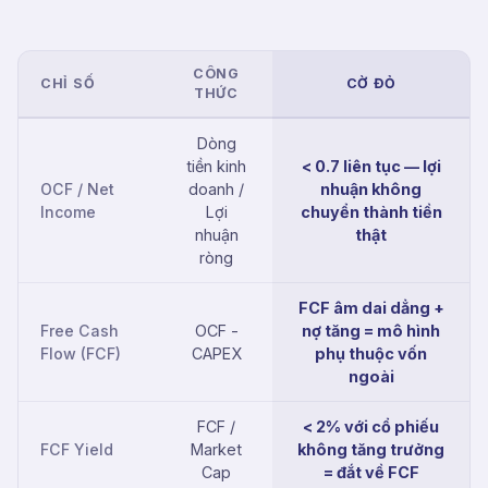
CÔNG
CHỈ SỐ
CỜ ĐỎ
THỨC
Dòng
tiền kinh
< 0.7 liên tục — lợi
OCF / Net
doanh /
nhuận không
Income
Lợi
chuyển thành tiền
nhuận
thật
ròng
FCF âm dai dẳng +
Free Cash
OCF -
nợ tăng = mô hình
Flow (FCF)
CAPEX
phụ thuộc vốn
ngoài
FCF /
< 2% với cổ phiếu
FCF Yield
Market
không tăng trưởng
Cap
= đắt về FCF