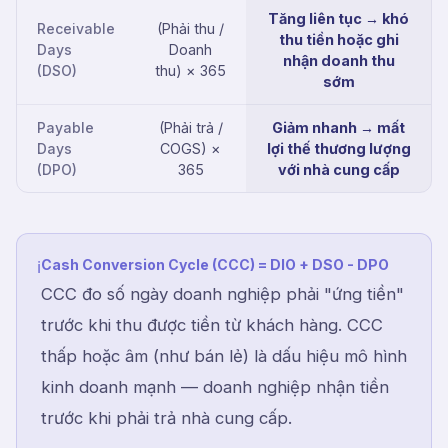
Tăng liên tục → khó
Receivable
(Phải thu /
thu tiền hoặc ghi
Days
Doanh
nhận doanh thu
(DSO)
thu) × 365
sớm
Payable
(Phải trả /
Giảm nhanh → mất
Days
COGS) ×
lợi thế thương lượng
(DPO)
365
với nhà cung cấp
Cash Conversion Cycle (CCC) = DIO + DSO - DPO
ℹ
CCC đo số ngày doanh nghiệp phải "ứng tiền"
trước khi thu được tiền từ khách hàng. CCC
thấp hoặc âm (như bán lẻ) là dấu hiệu mô hình
kinh doanh mạnh — doanh nghiệp nhận tiền
trước khi phải trả nhà cung cấp.