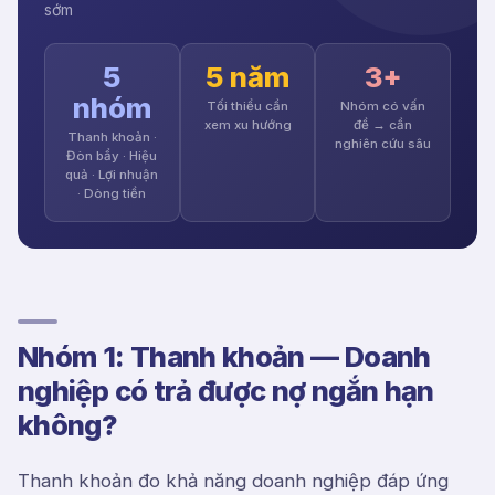
sớm
5
5 năm
3+
nhóm
Tối thiểu cần
Nhóm có vấn
xem xu hướng
đề → cần
Thanh khoản ·
nghiên cứu sâu
Đòn bẩy · Hiệu
quả · Lợi nhuận
· Dòng tiền
Nhóm 1: Thanh khoản — Doanh
nghiệp có trả được nợ ngắn hạn
không?
Thanh khoản đo khả năng doanh nghiệp đáp ứng