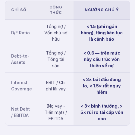
CÔNG
CHỈ SỐ
NGƯỠNG CHÚ Ý
THỨC
Tổng nợ /
< 1.5 (phi ngân
D/E Ratio
Vốn chủ sở
hàng), tăng liên tục
hữu
là cảnh báo
Tổng nợ /
< 0.6 — trên mức
Debt-to-
Tổng tài
này cấu trúc vốn
Assets
sản
thiên về nợ
< 3× bắt đầu đáng
Interest
EBIT / Chi
lo, < 1.5× rất nguy
Coverage
phí lãi vay
hiểm
(Nợ vay -
< 3× bình thường, >
Net Debt
Tiền mặt) /
5× rủi ro tái cấp vốn
/ EBITDA
EBITDA
cao