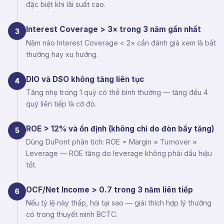
đặc biệt khi lãi suất cao.
Interest Coverage > 3× trong 3 năm gần nhất
3
Năm nào Interest Coverage < 2× cần đánh giá xem là bất
thường hay xu hướng.
DIO và DSO không tăng liên tục
4
Tăng nhẹ trong 1 quý có thể bình thường — tăng đều 4
quý liên tiếp là cờ đỏ.
ROE > 12% và ổn định (không chỉ do đòn bẩy tăng)
5
Dùng DuPont phân tích: ROE = Margin × Turnover ×
Leverage — ROE tăng do leverage không phải dấu hiệu
tốt.
OCF/Net Income > 0.7 trong 3 năm liên tiếp
6
Nếu tỷ lệ này thấp, hỏi tại sao — giải thích hợp lý thường
có trong thuyết minh BCTC.