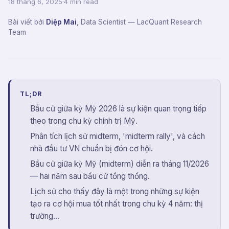
18 tháng 6, 2025
·
4 min read
Bài viết bởi
Diệp Mai
,
Data Scientist
— LacQuant Research
Team
TL;DR
Bầu cử giữa kỳ Mỹ 2026 là sự kiện quan trọng tiếp
theo trong chu kỳ chính trị Mỹ.
Phân tích lịch sử midterm, 'midterm rally', và cách
nhà đầu tư VN chuẩn bị đón cơ hội.
Bầu cử giữa kỳ Mỹ (midterm) diễn ra tháng 11/2026
— hai năm sau bầu cử tổng thống.
Lịch sử cho thấy đây là một trong những sự kiện
tạo ra cơ hội mua tốt nhất trong chu kỳ 4 năm: thị
trường...